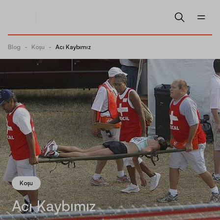
Blog
-
Koşu
-
Acı Kaybımız
Koşu
Acı Kaybımız