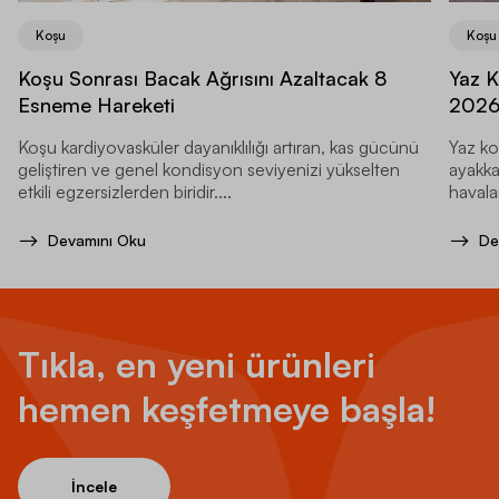
Koşu
Koşu
Koşu Sonrası Bacak Ağrısını Azaltacak 8
Yaz K
Esneme Hareketi
202
Koşu kardiyovasküler dayanıklılığı artıran, kas gücünü
Yaz ko
geliştiren ve genel kondisyon seviyenizi yükselten
ayakka
etkili egzersizlerden biridir....
havala
Devamını Oku
De
Tıkla, en yeni ürünleri
hemen keşfetmeye başla!
İncele