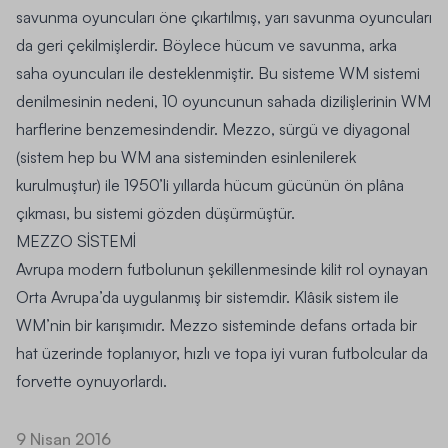
savunma oyuncuları öne çıkartılmış, yarı savunma oyuncuları
da geri çekilmişlerdir. Böylece hücum ve savunma, arka
saha oyuncuları ile desteklenmiştir. Bu sisteme WM sistemi
denilmesinin nedeni, 10 oyuncunun sahada dizilişlerinin WM
harflerine benzemesindendir. Mezzo, sürgü ve diyagonal
(sistem hep bu WM ana sisteminden esinlenilerek
kurulmuştur) ile 1950’li yıllarda hücum gücünün ön plâna
çıkması, bu sistemi gözden düşürmüştür.
MEZZO S
İ
STEM
İ
Avrupa modern futbolunun şekillenmesinde kilit rol oynayan
Orta Avrupa’da uygulanmış bir sistemdir. Klâsik sistem ile
WM’nin bir karışımıdır. Mezzo sisteminde defans ortada bir
hat üzerinde toplanıyor, hızlı ve topa iyi vuran futbolcular da
forvette oynuyorlardı.
9 Nisan 2016