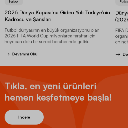
Futbol
Futbo
2026 Dünya Kupası’na Giden Yol: Türkiye’nin
Dünya
Kadrosu ve Şansları
(2026
Futbol dünyasının en büyük organizasyonu olan
FIFA D
2026 FIFA World Cup milyonlarca taraftar için
organi
heyecan dolu bir süreci beraberinde getirir.
en net
Devamını Oku
De
Tıkla, en yeni ürünleri
hemen keşfetmeye başla!
İncele