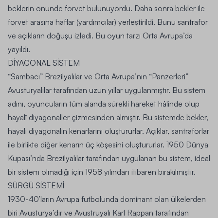
beklerin önünde forvet bulunuyordu. Daha sonra bekler ile
forvet arasına haflar (yardımcılar) yerleştirildi. Bunu santrafor
ve açıkların doğuşu izledi. Bu oyun tarzı
Orta Avrupa
’da
yayıldı.
D
İ
YAGONAL S
İ
STEM
“Sambacı” Brezilyalılar ve Orta Avrupa’nın “Panzerleri”
Avusturyalılar tarafından uzun yıllar uygulanmıştır. Bu sistem
adını, oyuncuların tüm alanda sürekli hareket hâlinde olup
hayalî diyagonaller
çizmesinden almıştır. Bu sistemde bekler,
hayali diyagonalin kenarlarını oluştururlar. Açıklar, santraforlar
ile birlikte diğer kenarın üç köşesini oluştururlar. 1950 Dünya
Kupası’nda Brezilyalılar tarafından uygulanan bu sistem, ideal
bir sistem olmadığı için 1958 yılından itibaren bırakılmıştır.
SÜRGÜ S
İ
STEM
İ
1930-40’ların Avrupa futbolunda dominant olan ülkelerden
biri Avusturya’dır ve Avustruyalı Karl Rappan tarafından