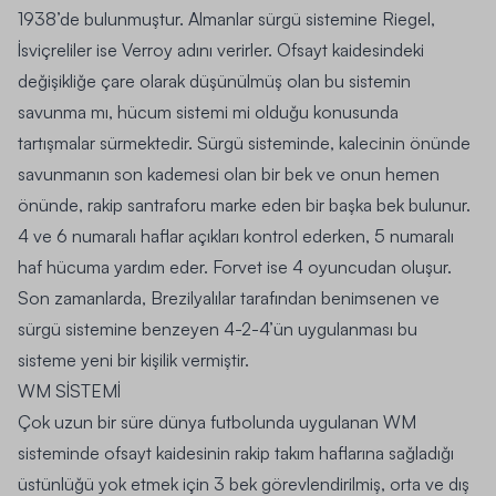
1938’de bulunmuştur. Almanlar sürgü sistemine Riegel,
İsviçreliler ise Verroy adını verirler. Ofsayt kaidesindeki
değişikliğe çare olarak düşünülmüş olan bu sistemin
savunma mı, hücum sistemi mi olduğu konusunda
tartışmalar sürmektedir. Sürgü sisteminde, kalecinin önünde
savunmanın son kademesi olan bir bek ve onun hemen
önünde, rakip santraforu marke eden bir başka bek bulunur.
4 ve 6 numaralı haflar açıkları kontrol ederken, 5 numaralı
haf hücuma yardım eder. Forvet ise 4 oyuncudan oluşur.
Son zamanlarda, Brezilyalılar tarafından benimsenen ve
sürgü sistemine benzeyen 4-2-4’ün uygulanması bu
sisteme yeni bir kişilik vermiştir.
WM S
İ
STEM
İ
Çok uzun bir süre dünya futbolunda uygulanan WM
sisteminde ofsayt kaidesinin rakip takım haflarına sağladığı
üstünlüğü yok etmek için 3 bek görevlendirilmiş, orta ve dış