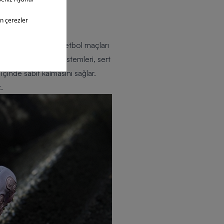
 dış mekanlarda basketbol maçları
leyici yastıklama sistemleri, sert
çinde sabit kalmasını sağlar.
.