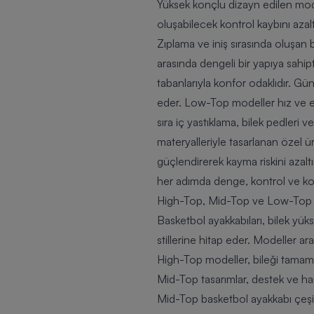
Yüksek konçlu dizayn edilen model
oluşabilecek kontrol kaybını azal
Zıplama ve iniş sırasında oluşa
arasında dengeli bir yapıya sahip
tabanlarıyla konfor odaklıdır. 
eder. Low-Top modeller hız ve esne
sıra iç yastıklama, bilek pedleri v
materyalleriyle tasarlanan özel ür
güçlendirerek kayma riskini azalt
her adımda denge, kontrol ve ko
High-Top, Mid-Top ve Low-Top Bil
Basketbol ayakkabıları, bilek yükse
stillerine hitap eder. Modeller aras
High-Top modeller, bileği tamam
Mid-Top tasarımlar, destek ve har
Mid-Top basketbol ayakkabı çeşi