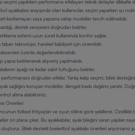
ı seçimi yapılırken performansı etkileyen teknik detaylar dikkatle de
ol ayakkabısı arayışında olan kullanıcılar, seçim yaparken şu noktal
ti kısıtlamayan saya yapısına sahip modeller tercih edilmelidir.
sardığı, destek seviyesini doğrudan belirler.
tıklama sistemi uzun süreli kullanımda konfor sağlar.
aban teknolojisi, hareket kabiliyeti için önemlidir.
esenleri özenle değerlendirilmelidir.
apısı belirlenerek alışveriş yapılmalıdır.
kabının ayağı ne kadar sabit tuttuğunu belirler.
 performansını doğrudan etkiler. Yanlış kalıp seçimi, bilek desteğini
 ayak sağlığını koruyan modeller, dengeli baskı dağılımı yaratır. Do
ntrol altına alabilirsiniz.
sı Önerileri
cunun fiziksel ihtiyaçları ve oyun stiline göre şekillenir. Özellikle
ller ön plana çıkar. Bu ayakkabılar, ayak bileğini saran yapıları sa
luşturur. Bilek destekli basketbol ayakkabı önerileri arıyorsanız şu k