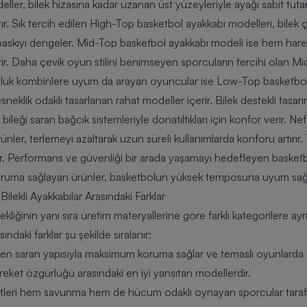
ler, bilek hizasına kadar uzanan üst yüzeyleriyle ayağı sabit tuta
tır. Sık tercih edilen High-Top basketbol ayakkabı modelleri, bilek
n baskıyı dengeler. Mid-Top basketbol ayakkabı modeli ise hem ha
tir. Daha çevik oyun stilini benimseyen sporcuların tercihi olan Mi
Günlük kombinlere uyum da arayan oyuncular ise Low-Top basketbol
klik odaklı tasarlanan rahat modeller içerir. Bilek destekli tasarım
e bileği saran bağcık sistemleriyle donatıltıkları için konfor verir. N
ünler, terlemeyi azaltarak uzun süreli kullanımlarda konforu artırır
ır. Performans ve güvenliği bir arada yaşamayı hedefleyen basketbo
ruma sağlayan ürünler, basketbolun yüksek temposuna uyum sağla
ekli Ayakkabılar Arasındaki Farklar
kliğinin yanı sıra üretim materyallerine göre farklı kategorilere ayrı
ındaki farklar şu şekilde sıralanır:
en saran yapısıyla maksimum koruma sağlar ve temaslı oyunlarda 
eket özgürlüğü arasındaki en iyi yansıtan modellerdir.
tleri hem savunma hem de hücum odaklı oynayan sporcular tarafın