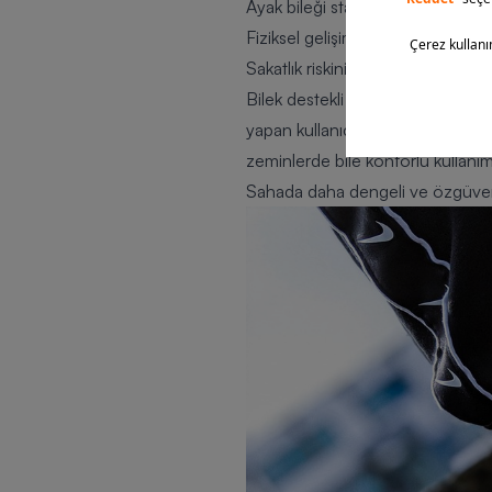
Ayak bileği stabilitesini artırmak
Fiziksel gelişim sürecindeki genç 
Sakatlık riskini azaltmak isteyen 
Bilek destekli ayakkabıların kull
yapan kullanıcılar ve outdoor etki
zeminlerde bile konforlu kullanım
Sahada daha dengeli ve özgüvenli