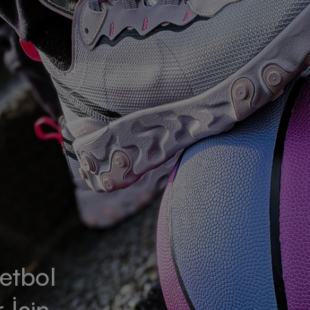
ketbol
 İçin