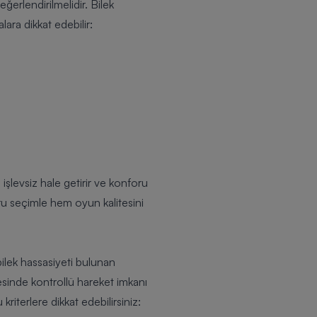
ğerlendirilmelidir. Bilek
ara dikkat edebilir:
 işlevsiz hale getirir ve konforu
ğru seçimle hem oyun kalitesini
 bilek hassasiyeti bulunan
yesinde kontrollü hareket imkanı
riterlere dikkat edebilirsiniz: