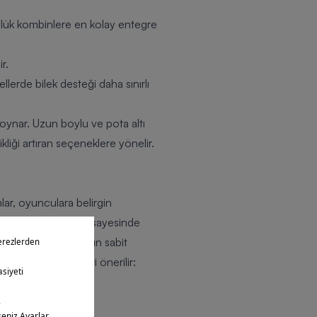
günlük kombinlere en kolay entegre
r.
erde bilek desteği daha sınırlı
oynar. Uzun boylu ve pota altı
iği artıran seçeneklere yönelir.
lar, oyunculara belirgin
eğini saran modeller sayesinde
değişimlerinde ayağın sabit
kullanıcı profilleri önerilir: