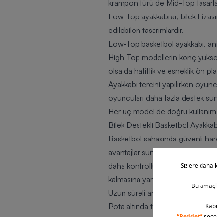
krampon türü de Mid-Top tasarla
Low-Top ayakkabılar, bilek hizasın
edilebilen tasarımlardır.
Low-Top basketbol ayakkabı, ani h
High-Top modellerin konç yüksekl
olsa da hafiflik ve esneklik ön pla
Ayakkabı tercihi yapılırken oyun
oyuncuları daha fazla destek sun
Her üç model de doğru kullanım se
Bilek Destekli Basketbol Ayakkab
Basketbol sahasında güvenli hareke
avantajlar sunar. Özellikle fizi
daha kontrollü adımlar atar. Ürün
kalmasına yardımcı olur. “Bilek de
Uzun süreli antrenman yapan ve 
Pota altında temaslı oyun stilini