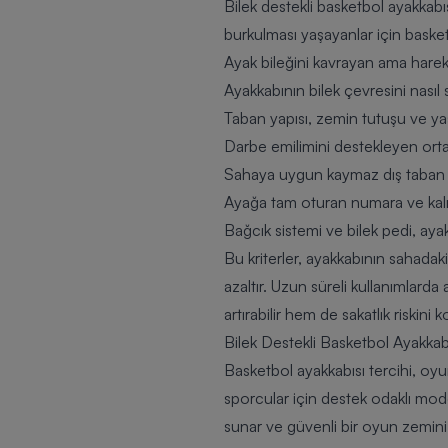
Bilek destekli basketbol ayakkabıs
burkulması yaşayanlar için basketb
Ayak bileğini kavrayan ama hareke
Ayakkabının bilek çevresini nasıl 
Taban yapısı, zemin tutuşu ve yas
Darbe emilimini destekleyen orta t
Sahaya uygun kaymaz dış taban d
Ayağa tam oturan numara ve kalıp y
Bağcık sistemi ve bilek pedi, ayak
Bu kriterler, ayakkabının sahadaki
azaltır. Uzun süreli kullanımlarda
artırabilir hem de sakatlık riskini ko
Bilek Destekli Basketbol Ayakkabı
Basketbol ayakkabısı tercihi, oyun
sporcular için destek odaklı mode
sunar ve güvenli bir oyun zemini o