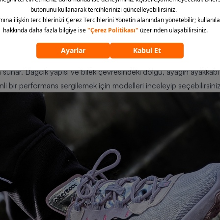
 isteyen amatör basketbolculara hitap eder.
sporcuların ihtiyaçlarına cevap verir.
herkes için elverişli modeller mevcuttur.
anıcı kitlesi sadece profesyonel oyuncular değildir. Hafta sonu için
nliklerini sevenler için de koruyucu bir ekipman işlevi görür. Destek
 sunar. Bağcık yapısı ve bilek çevresindeki dolgu, ayağın ayakkabı i
 bir performans sergilemek için modelleri inceleyip seçebilirsiniz