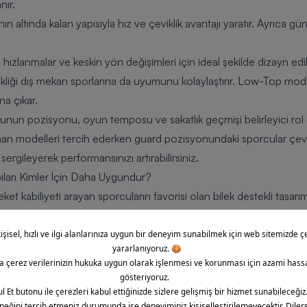
nır.
ın altında kalan yapısıyla hız ve çeviklik avantajı yaratır. Ayrıca 
ızlanmalar ve keskin yön değişimleri için ideal şekilde dizayn edili
iği dış mekan sporlarına da uyumunu kolaylaştırır. Low-Top modell
na çıkar.
cunun pozisyonu, oyun temposu ve sakatlık geçmişi belirleyici rol 
an modelleri tercih ederken guard pozisyonundaki sporcular çevikl
rgileyerek performansınızı artırabilirsiniz.
ıları Kimler İçin Daha Uygundur?
t kabiliyeti arayan sporcuların favorisi olan bilek destekli tasarım
ksel temasın yoğun olduğu pozisyonlarda oynayan bireyler, ayak bil
ler, dengeyi ön planda tutan oyun anlayışını destekler ve ani yön 
stekli basketbol ayakkabısı kimler için uygun?” sorusuna cevaben şu 
bilek yorgunluğu yaşayan sporcular için uygundur.
 benimseyen oyuncular açısından idealdir.