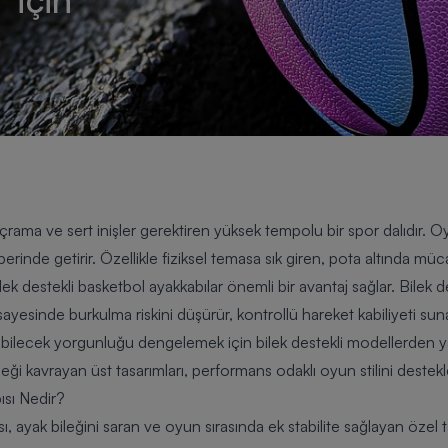
ıçrama ve sert inişler gerektiren yüksek tempolu bir spor dalıdır. 
berinde getirir. Özellikle fiziksel temasa sık giren, pota altında
ek destekli basketbol ayakkabılar önemli bir avantaj sağlar. Bilek d
 sayesinde burkulma riskini düşürür, kontrollü hareket kabiliyeti s
abilecek yorgunluğu dengelemek için bilek destekli modellerden yar
leği kavrayan üst tasarımları, performans odaklı oyun stilini destekl
ısı Nedir?
ı, ayak bileğini saran ve oyun sırasında ek stabilite sağlayan özel t