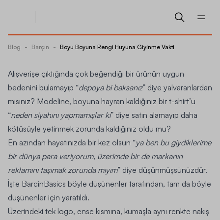
Blog
-
Barçın
-
Boyu Boyuna Rengi Huyuna Giyinme Vakti
Alışverişe çıktığında çok beğendiği bir ürünün uygun
bedenini bulamayıp “
depoya bi baksanız
” diye yalvaranlardan
mısınız? Modeline, boyuna hayran kaldığınız bir t-shirt’ü
“
neden siyahını yapmamışlar ki
” diye satın alamayıp daha
kötüsüyle yetinmek zorunda kaldığınız oldu mu?
En azından hayatınızda bir kez olsun “
ya ben bu giydiklerime
bir dünya para veriyorum, üzerimde bir de markanın
reklamını taşımak zorunda mıyım
” diye düşünmüşsünüzdür.
İşte
BarcinBasics
böyle düşünenler tarafından, tam da böyle
düşünenler için yaratıldı.
Üzerindeki tek logo, ense kısmına, kumaşla aynı renkte nakış