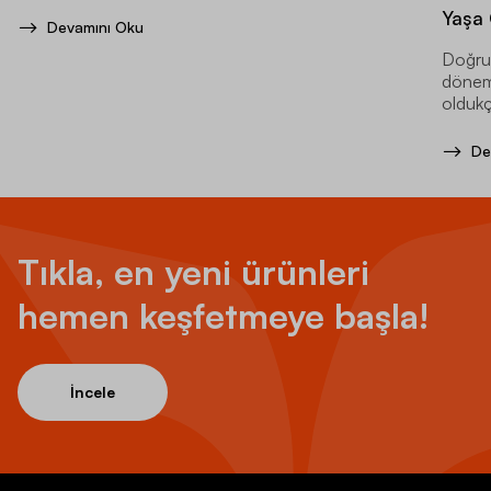
Yaşa
Devamını Oku
Doğru 
döneml
oldukç
De
Tıkla, en yeni ürünleri
hemen keşfetmeye başla!
İncele