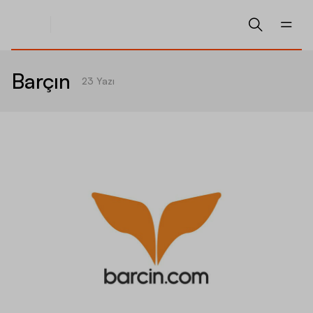
Barçın
23
Yazı