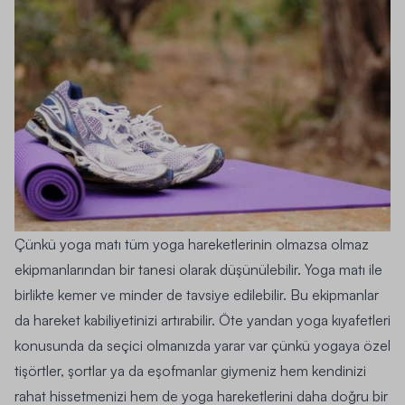
Çünkü yoga matı tüm yoga hareketlerinin olmazsa olmaz
ekipmanlarından bir tanesi olarak düşünülebilir. Yoga matı ile
birlikte kemer ve minder de tavsiye edilebilir. Bu ekipmanlar
da hareket kabiliyetinizi artırabilir. Öte yandan yoga kıyafetleri
konusunda da seçici olmanızda yarar var çünkü yogaya özel
tişörtler, şortlar ya da eşofmanlar giymeniz hem kendinizi
rahat hissetmenizi hem de yoga hareketlerini daha doğru bir