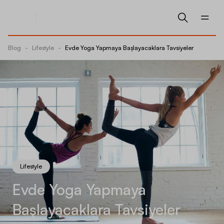
Blog
-
Lifestyle
-
Evde Yoga Yapmaya Başlayacaklara Tavsiyeler
Lifestyle
Evde Yoga Yapmaya
Başlayacaklara Tavsiyeler