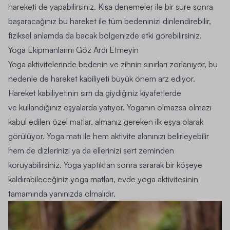
hareketi de yapabilirsiniz. Kısa denemeler ile bir süre sonra
başaracağınız bu hareket ile tüm bedeninizi dinlendirebilir,
fiziksel anlamda da bacak bölgenizde etki görebilirsiniz.
Yoga Ekipmanlarını Göz Ardı Etmeyin
Yoga aktivitelerinde bedenin ve zihnin sınırları zorlanıyor, bu
nedenle de hareket kabiliyeti büyük önem arz ediyor.
Hareket kabiliyetinin sırrı da giydiğiniz kıyafetlerde
ve kullandığınız eşyalarda yatıyor. Yoganın olmazsa olmazı
kabul edilen özel matlar, almanız gereken ilk eşya olarak
görülüyor. Yoga matı ile hem aktivite alanınızı belirleyebilir
hem de dizlerinizi ya da ellerinizi sert zeminden
koruyabilirsiniz. Yoga yaptıktan sonra sararak bir köşeye
kaldırabileceğiniz yoga matları, evde yoga aktivitesinin
tamamında yanınızda olmalıdır.