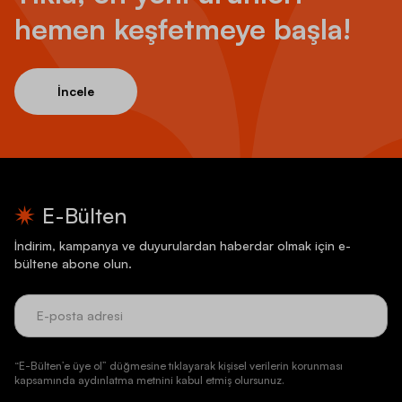
hemen keşfetmeye başla!
İncele
E-Bülten
İndirim, kampanya ve duyurulardan haberdar olmak için e-
bültene abone olun.
“E-Bülten’e üye ol” düğmesine tıklayarak kişisel verilerin korunması
kapsamında aydınlatma metnini kabul etmiş olursunuz.