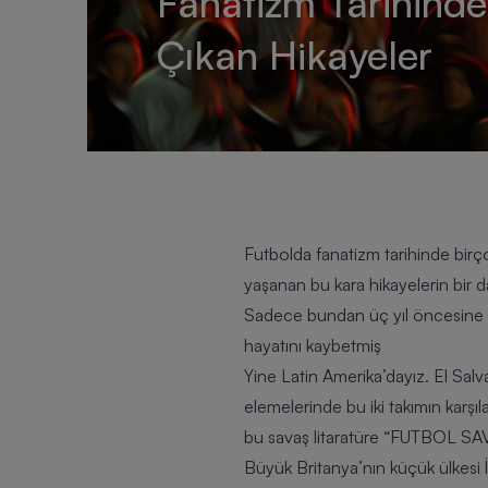
Fanatizm Tarihind
Çıkan Hikayeler
Futbolda
fanatizm tarihinde birç
yaşanan bu kara hikayelerin bir 
Sadece bundan üç yıl öncesine ka
hayatını kaybetmiş
Yine Latin Amerika’dayız. El Sal
elemelerinde bu iki takımın karş
bu savaş litaratüre “
FUTBOL SAV
Büyük Britanya’nın küçük ülkesi