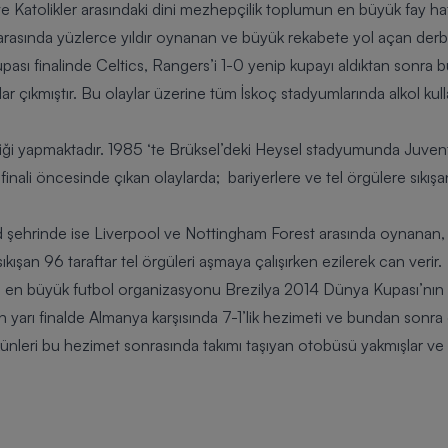
Katolikler arasındaki dini mezhepçilik toplumun en büyük fay hatt
rasında yüzlerce yıldır oynanan ve büyük rekabete yol açan derb
ası finalinde Celtics, Rangers’i 1-0 yenip kupayı aldıktan sonra b
ar çıkmıştır. Bu olaylar üzerine tüm İskoç stadyumlarında alkol kull
liği yapmaktadır. 1985 ‘te Brüksel’deki Heysel stadyumunda
Juven
nali öncesinde çıkan olaylarda; bariyerlere ve tel örgülere sıkışa
ld şehrinde ise
Liverpool
ve
Nottingham Forest
arasında oynanan, F
sıkışan 96 taraftar tel örgüleri aşmaya çalışırken ezilerek can verir.
ın en büyük futbol organizasyonu
Brezilya 2014 Dünya Kupası
’nın
 yarı finalde Almanya karşısında 7-1’lik hezimeti ve bundan sonra çı
şkünleri bu hezimet sonrasında takımı taşıyan otobüsü yakmışlar ve 