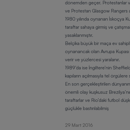
dönemden geçer. Protestanlar ve 
ve Protestan
Glasgow Rangers
a
1980 yılında oynanan İskoçya Kup
taraftar sahaya girmiş ve çatışmal
yasaklanmıştır.
Belçika büyük bir maça ev sahip
oynanancak olan Avrupa Kupası fi
verir ve yüzlercesi yaralanır.
1989’da ise İngiltere’nin Sheffie
kapıların açılmasıyla tel örgülere 
En son gerçekleştirilen dünyan
önemli olay kuşkusuz Brezilya’nın
taraftarlar ve Rio’daki futbol dü
güçlükle bastırılabilmiş
29 Mart 2016