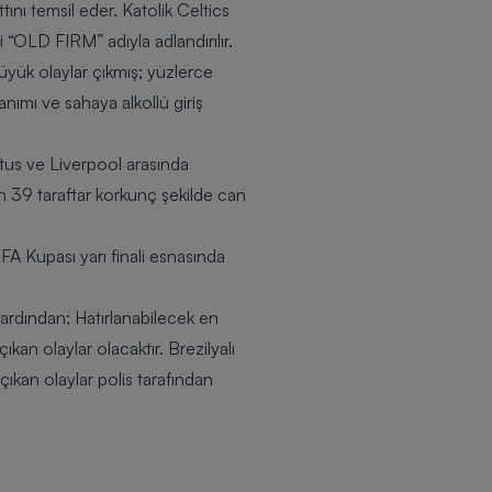
ını temsil eder. Katolik
Celtics
i
“OLD FIRM”
adıyla adlandırılır.
üyük olaylar çıkmış; yüzlerce
anımı ve sahaya alkollü giriş
tus
ve
Liverpool
arasında
n 39 taraftar korkunç şekilde can
A Kupası yarı finali esnasında
 ardından; Hatırlanabilecek en
kan olaylar olacaktır. Brezilyalı
çıkan olaylar polis tarafından