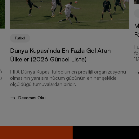
M
F
Futbol
Fu
Dünya Kupası’nda En Fazla Gol Atan
fo
Ülkeler (2026 Güncel Liste)
11
6
FIFA Dünya Kupası futbolun en prestijli organizasyonu
u
olmasının yanı sıra hücum gücünün en net şekilde
ölçüldüğü turnuvalardan biridir.
Devamını Oku