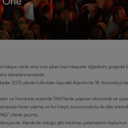
e Öne
ok hikaye vardır ama öne çıkan bazı hikayeler diğerlerini gölgede 
daha tekrarlanmamasıdır.
dar 2013 yılında futboldan kaynaklı Arjantin’de 18, Kolombiya’da
vador ve Honduras arasında 1960’larda yaşanan ekonomik ve siyasi
ılaşmasıyla tavan yapmış ve bu maçın sonucunda bu iki ülke arasınd
AŞI
” olarak geçmiş.
İskoçya
da, İrlanda’da olduğu gibi mezhep çatışmasının toplumun 