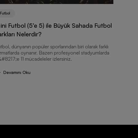
Futbol
ini Futbol (5’e 5) ile Büyük Sahada Futbol
arkları Nelerdir?
Futbol
tbol, dünyanın popüler sporlarından biri olarak farklı
Futbol
rmatlarda oynanır. Bazen profesyonel stadyumlarda
Seçimi 
&#8217;e 11 mücadeleler izlersiniz.
Futbolda 
Devamını Oku
beceri, f
yer tutar.
Devam