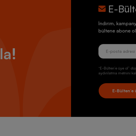
E-Bül
İndirim, kampany
bültene abone ol
la!
“E-Bülten’e üye ol” dü
aydınlatma metnini kab
E-Bülten’e 