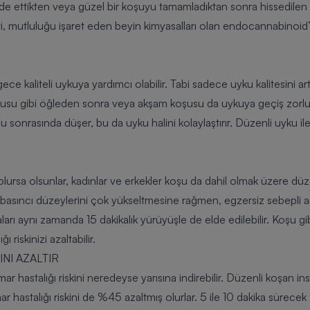
 elde ettikten veya güzel bir koşuyu tamamladıktan sonra hissedile
eti, mutluluğu işaret eden beyin kimyasalları olan endocannabinoid’l
 kaliteli uykuya yardımcı olabilir. Tabi sadece uyku kalitesini ar
oşusu gibi öğleden sonra veya akşam koşusu da uykuya geçiş zorlu
u sonrasında düşer, bu da uyku halini kolaylaştırır. Düzenli uyku i
rsa olsunlar, kadınlar ve erkekler koşu da dahil olmak üzere düzen
 basıncı düzeylerini çok yükseltmesine rağmen, egzersiz sebepli ar
arı aynı zamanda 15 dakikalık yürüyüşle de elde edilebilir. Koşu g
 riskinizi azaltabilir.
NI AZALTIR
 hastalığı riskini neredeyse yarısına indirebilir. Düzenli koşan in
r hastalığı riskini de %45 azaltmış olurlar. 5 ile 10 dakika sürece