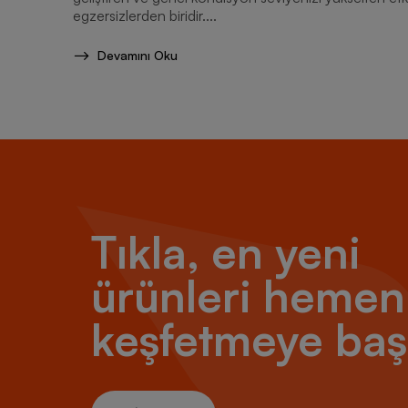
egzersizlerden biridir....
Devamını Oku
Tıkla, en yeni
ürünleri hemen
keşfetmeye baş