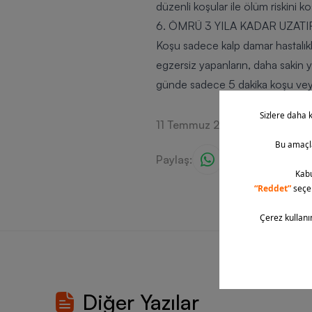
düzenli koşular ile ölüm riskini
6. ÖMRÜ 3 YILA KADAR UZATI
Koşu sadece kalp damar hastalıkl
egzersiz yapanların, daha sakin y
günde sadece 5 dakika koşu veya 1
11 Temmuz 2016
Paylaş:
Diğer Yazılar