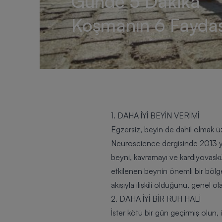
Günde 5 Dakika
Koşmanın 6 Faydas
1. DAHA İYİ BEYİN VERİMİ
Egzersiz, beyin de dahil olmak üz
Neuroscience dergisinde 2013 yılı
beyni, kavramayı ve kardiyovaskül
etkilenen beynin önemli bir bölg
akışıyla ilişkili olduğunu, genel o
2. DAHA İYİ BİR RUH HALİ
İster kötü bir gün geçirmiş olun