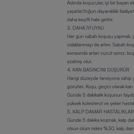
Aslında koşucular, iyi bir başarı
yaşarlar.Yoğun dayanıklılık faaliy
daha keyifli hale getirir.
3. DAHA İYİ UYKU
Her gün sabah koşusu yapmak, gece
odaklanmayı da artırır. Sabah k
esnasında artan vücut ısımız, koş
azalmış olur.
4. KAN BASINCINI DÜŞÜRÜR
Hangi düzeyde tansiyona sahip olu
görürler. Koşu, geçici olarak kan
Günde 5 dakikalık koşunun faydal
yüksek kolesterol ve şeker hastalığı
5. KALP DAMAR HASTALIKLARI
Günde 5 dakika koşmak, kalp damar
olsun ölüm riskini %30, kalp dama