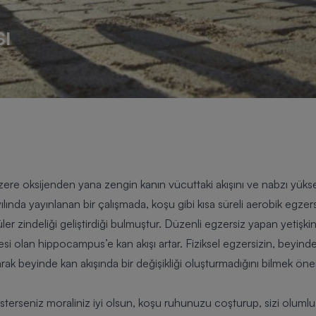
ı
ere oksijenden yana zengin kanın vücuttaki akışını ve nabzı yüksel
nda yayınlanan bir çalışmada, koşu gibi kısa süreli aerobik egzersi
er zindeliği geliştirdiği bulmuştur. Düzenli egzersiz yapan yetişki
esi olan hippocampus’e kan akışı artar. Fiziksel egzersizin, beyin
larak beyinde kan akışında bir değişikliği oluşturmadığını bilmek önem
, isterseniz moraliniz iyi olsun, koşu ruhunuzu coşturup, sizi olu