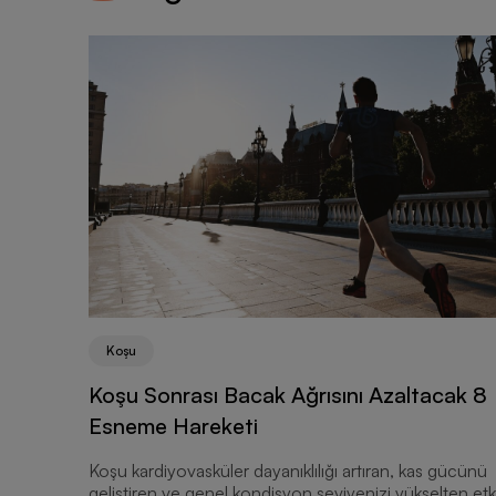
Koşu
Koşu Sonrası Bacak Ağrısını Azaltacak 8
Esneme Hareketi
Koşu kardiyovasküler dayanıklılığı artıran, kas gücünü
geliştiren ve genel kondisyon seviyenizi yükselten etki