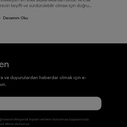
42.195...
recin keyifli ve sürdürülebilir olması için doğru
ipman seçimi önem taşır.
Devam
Devamını Oku
ten
a ve duyurulardan haberdar olmak için e-
un.
ğmesine tıklayarak kişisel verilerin korunması kapsamında
ul etmiş olursunuz.