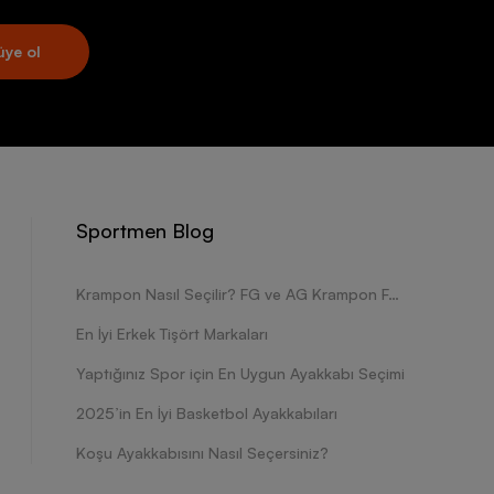
üye ol
Sportmen Blog
Krampon Nasıl Seçilir? FG ve AG Krampon Farkları Nelerdir?
En İyi Erkek Tişört Markaları
Yaptığınız Spor için En Uygun Ayakkabı Seçimi
2025’in En İyi Basketbol Ayakkabıları
Koşu Ayakkabısını Nasıl Seçersiniz?