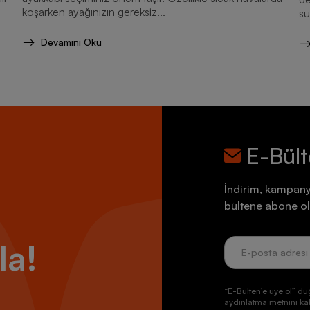
koşarken ayağınızın gereksiz...
sü
ek
Devamını Oku
E-Bül
İndirim, kampany
bültene abone ol
la!
“E-Bülten’e üye ol” dü
aydınlatma metnini kab