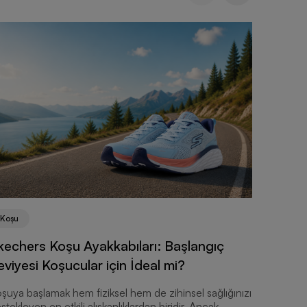
Koşu
Koşu
Marato
kechers Koşu Ayakkabıları: Başlangıç
Recover
eviyesi Koşucular için İdeal mi?
Maraton k
şuya başlamak hem fiziksel hem de zihinsel sağlığınızı
disiplin 
stekleyen en etkili alışkanlıklardan biridir. Ancak