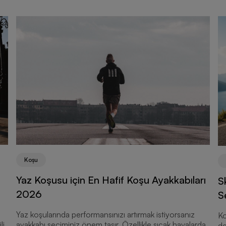
Koşu
Yaz Koşusu için En Hafif Koşu Ayakkabıları
S
2026
S
Yaz koşularında performansınızı artırmak istiyorsanız
Ko
li
ayakkabı seçiminiz önem taşır. Özellikle sıcak havalarda
de