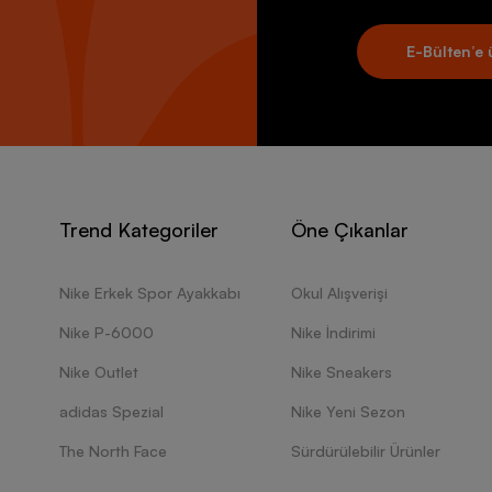
E-Bülten’e 
Trend Kategoriler
Öne Çıkanlar
Nike Erkek Spor Ayakkabı
Okul Alışverişi
Nike P-6000
Nike İndirimi
Nike Outlet
Nike Sneakers
adidas Spezial
Nike Yeni Sezon
The North Face
Sürdürülebilir Ürünler