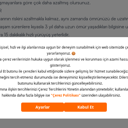
 koşmayanlara göre çok daha azaltmış olursunuz.
R
arının riskini azaltmakla kalmaz, aynı zamanda ömrünüzü de uzatır
aşam sürenlere kıyasla 3 yıl daha uzun ömür yaşadıkları bilgisine u
5 dakikalık hızlı yürüyüş yeterlidir.