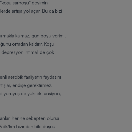
n “koşu sarhoşu” deyimini
erde artışa yol açar. Bu da bizi
tırmakla kalmaz, gün boyu verimi,
ğunu ortadan kaldırır. Koşu
le depresyon ihtimali de çok
li aerobik faaliyetin faydasını
tışlar, endişe gerektirmez.
ibi yürüyüş de yüksek tansiyon,
sanlar, her ne sebepten olursa
k 9dk/km hızından bile düşük