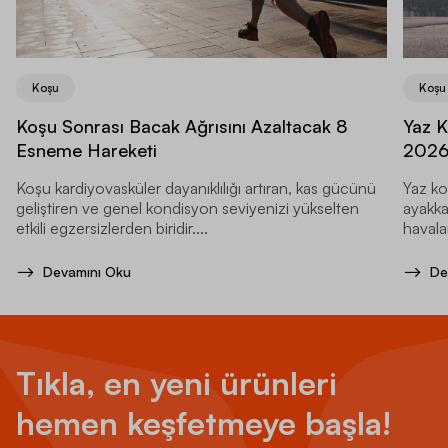
Koşu
Koşu
Koşu Sonrası Bacak Ağrısını Azaltacak 8
Yaz K
Esneme Hareketi
202
Koşu kardiyovasküler dayanıklılığı artıran, kas gücünü
Yaz ko
geliştiren ve genel kondisyon seviyenizi yükselten
ayakka
etkili egzersizlerden biridir....
havala
Devamını Oku
De
Tıkla, en yeni ürünleri
hemen keşfetmeye başla!