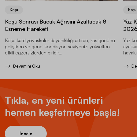
Koşu
Koşu
Koşu Sonrası Bacak Ağrısını Azaltacak 8
Yaz K
Esneme Hareketi
202
Koşu kardiyovasküler dayanıklılığı artıran, kas gücünü
Yaz ko
geliştiren ve genel kondisyon seviyenizi yükselten
ayakka
etkili egzersizlerden biridir....
havala
Devamını Oku
De
Tıkla, en yeni ürünleri
hemen keşfetmeye başla!
İncele