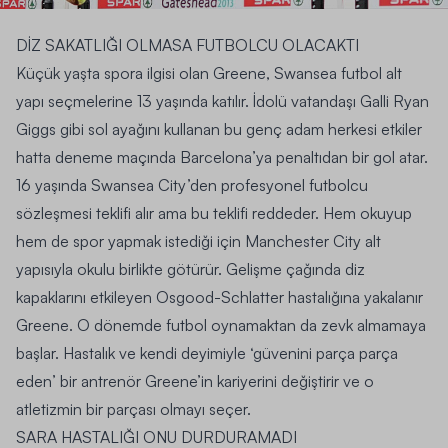
DİZ SAKATLIĞI OLMASA FUTBOLCU OLACAKTI
Küçük yaşta spora ilgisi olan Greene, Swansea futbol alt
yapı seçmelerine 13 yaşında katılır. İdolü vatandaşı Galli Ryan
Giggs gibi sol ayağını kullanan bu genç adam herkesi etkiler
hatta deneme maçında Barcelona’ya penaltıdan bir gol atar.
16 yaşında Swansea City’den profesyonel futbolcu
sözleşmesi teklifi alır ama bu teklifi reddeder. Hem okuyup
hem de spor yapmak istediği için Manchester City alt
yapısıyla okulu birlikte götürür. Gelişme çağında diz
kapaklarını etkileyen Osgood-Schlatter hastalığına yakalanır
Greene. O dönemde futbol oynamaktan da zevk almamaya
başlar. Hastalık ve kendi deyimiyle ‘güvenini parça parça
eden’ bir antrenör Greene’in kariyerini değiştirir ve o
atletizmin bir parçası olmayı seçer.
SARA HASTALIĞI ONU DURDURAMADI