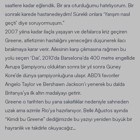
saatlere kadar eğlendik. Bir ara oturduğumu hatırlıyorum. Bir
sonraki karede hastanedeydim! Sürekli onlara ‘Yarışım nasıl
geçti’ diye soruyormuşum.”
2007 yılına kadar ilaçla yaşayan ve defalarca kriz geçiren
Greene, atletizmin hastalığını yeneceğini düşünerek ilacı
bırakmaya karar verir. Ailesinin karşı çıkmasına rağmen bu
yolu seçen ‘Dai’, 2010’da Barselona’da 400 metre engellide
Avrupa Şampiyonu olduktan sonra bir yıl sonra Güney
Kore’de dünya şampiyonluğuna ulaşır. ABD’li favoriler
Angelo Taylor ve Bershawn Jackson’ı yenerek bu dalda
Britanya’ya ilk altın madalyayı getirir.
Greene o tarihten bu yana sakatlıklar nedeniyle sahneden
uzak ama azimle Rio’ya hazırlanıyor. Belki Ağustos ayında
“Kimdi bu Greene” dediğimizde bu yazıyı yeniden büyük bir
hayranlık ve takdirle okuyacağız…