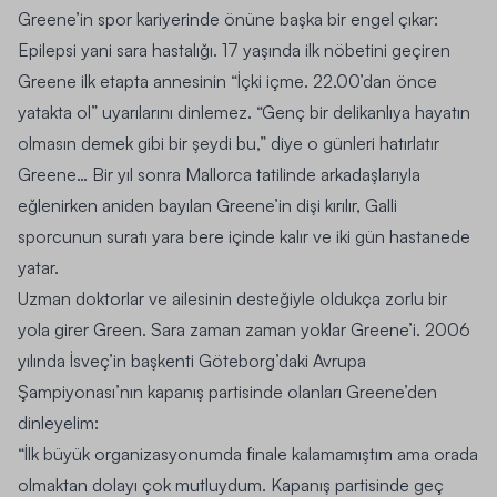
Greene’in spor kariyerinde önüne başka bir engel çıkar:
Epilepsi yani sara hastalığı. 17 yaşında ilk nöbetini geçiren
Greene ilk etapta annesinin “
İçki içme. 22.00’dan önce
yatakta ol
” uyarılarını dinlemez. “Genç bir delikanlıya hayatın
olmasın demek gibi bir şeydi bu,” diye o günleri hatırlatır
Greene… Bir yıl sonra Mallorca tatilinde arkadaşlarıyla
eğlenirken aniden bayılan Greene’in dişi kırılır, Galli
sporcunun suratı yara bere içinde kalır ve iki gün hastanede
yatar.
Uzman doktorlar ve ailesinin desteğiyle oldukça zorlu bir
yola girer Green. Sara zaman zaman yoklar Greene’i. 2006
yılında İsveç’in başkenti Göteborg’daki Avrupa
Şampiyonası’nın kapanış partisinde olanları Greene’den
dinleyelim:
“İlk büyük organizasyonumda finale kalamamıştım ama orada
olmaktan dolayı çok mutluydum. Kapanış partisinde geç