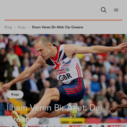
Blog
-
Koşu
-
İlham Veren Bir Atlet: Dai Greene
Koşu
İlham Veren Bir Atlet: Dai
Greene