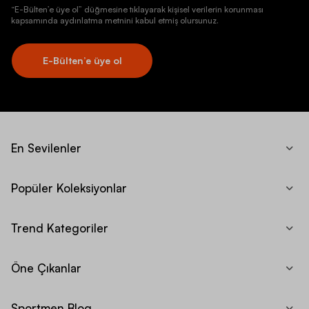
“E-Bülten’e üye ol” düğmesine tıklayarak kişisel verilerin korunması
kapsamında aydınlatma metnini kabul etmiş olursunuz.
E-Bülten’e üye ol
En Sevilenler
Popüler Koleksiyonlar
Trend Kategoriler
Öne Çıkanlar
Sportmen Blog