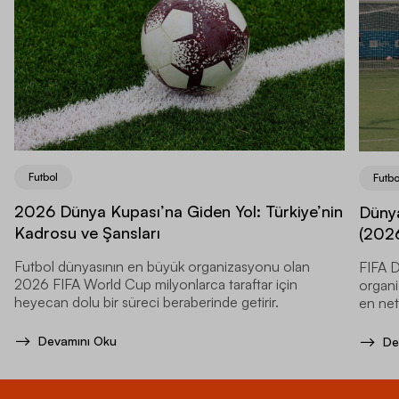
Futbol
Futbo
2026 Dünya Kupası’na Giden Yol: Türkiye’nin
Dünya
Kadrosu ve Şansları
(2026
Futbol dünyasının en büyük organizasyonu olan
FIFA D
2026 FIFA World Cup milyonlarca taraftar için
organi
heyecan dolu bir süreci beraberinde getirir.
en net
Devamını Oku
De