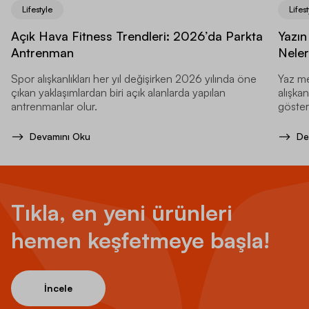
Lifestyle
Lifest
Açık Hava Fitness Trendleri: 2026’da Parkta
Yazın
Antrenman
Neler
Spor alışkanlıkları her yıl değişirken 2026 yılında öne
Yaz me
çıkan yaklaşımlardan biri açık alanlarda yapılan
alışkan
antrenmanlar olur.
gösteri
Devamını Oku
De
Tıkla, en yeni ürünleri
hemen keşfetmeye başla!
İncele