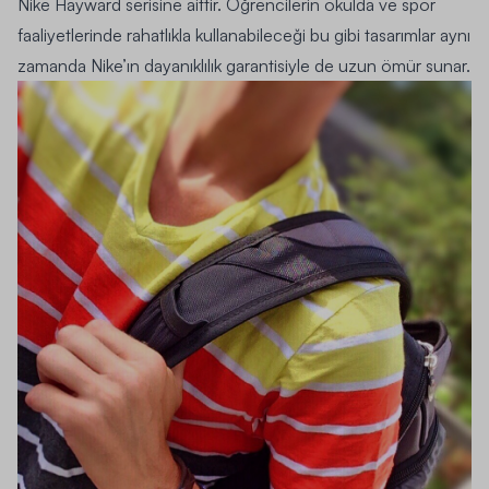
Nike Hayward serisine aittir. Öğrencilerin okulda ve spor
faaliyetlerinde rahatlıkla kullanabileceği bu gibi tasarımlar aynı
zamanda Nike’ın dayanıklılık garantisiyle de uzun ömür sunar.