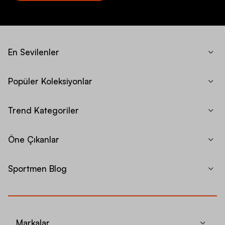
En Sevilenler
Popüler Koleksiyonlar
Trend Kategoriler
Öne Çıkanlar
Sportmen Blog
Markalar