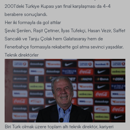
2001’deki Türkiye Kupası yarı final karşılaşması da 4-4
berabere sonuçlandı.
Her iki formayla da gol attılar
Şevki Şenlen, Raşit Çetiner, İlyas Tüfekçi, Hasan Vezir, Saffet
Sancaklı ve Tanju Çolak hem Galatasaray hem de
Fenerbahçe formasıyla rekabette gol atma sevinci yaşadılar.
Teknik direktörler
Biri Türk olmak üzere toplam altı teknik direktör, kariyeri