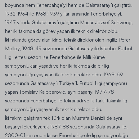
boyunca hem Fenerbahçe’yi hem de Galatasaray’ı çalıştırdı.
1932-1934 ile 1938-1939 yılları arasında Fenerbahçe’yi,
1947 yılında Galatasaray’ı çalıştıran
Macar József
Schweng,
her iki takımda da görev yapan ilk teknik direktör oldu.
İki takımda görev alan ikinci teknik direktör olan İngiliz
Peter
Molloy
, 1948-49 sezonunda Galatasaray ile İstanbul Futbol
Ligi, ertesi sezon ise Fenerbahçe ile Millî Küme
şampiyonlukları yaşadı ve her iki takımda da bir lig
şampiyonluğu yaşayan ilk teknik direktör oldu. 1968-69
sezonunda Galatasaray’ı Türkiye 1. Futbol Ligi şampiyonu
yapan Tomislav Kaloperović, aynı başarıyı 1977-78
sezonunda Fenerbahçe ile tekrarladı ve iki farklı takımla lig
şampiyonluğu yaşayan ilk teknik direktör oldu.
İki takımı çalıştıran tek Türk olan Mustafa Denizli de aynı
başarıyı tekrarlayarak 1987-88 sezonunda Galatasaray ile,
2000-01 sezonunda ise Fenerbahçe ile lig şampiyonluğu