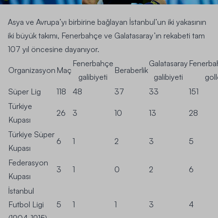
Asya ve Avrupa’yı birbirine bağlayan İstanbul’un iki yakasının
iki büyük takımı, Fenerbahçe ve Galatasaray’ın rekabeti tam
107 yıl öncesine dayanıyor.
Fenerbahçe
Galatasaray
Fenerba
Organizasyon
Maç
Beraberlik
galibiyeti
galibiyeti
goll
Süper Lig
118
48
37
33
151
Türkiye
26
3
10
13
28
Kupası
Türkiye Süper
6
1
2
3
5
Kupası
Federasyon
3
1
0
2
6
Kupası
İstanbul
Futbol Ligi
5
1
1
3
4