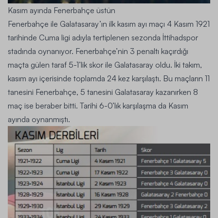
Kasım ayında Fenerbahçe üstün
Fenerbahçe ile Galatasaray’ın ilk kasım ayı maçı 4 Kasım 1921
tarihinde Cuma ligi adıyla tertiplenen sezonda İttihadspor
stadında oynanıyor. Fenerbahçe’nin 3 penaltı kaçırdığı
maçta gülen taraf 5-1’lik skor ile Galatasaray oldu. İki takım,
kasım ayı içerisinde toplamda 24 kez karşılaştı. Bu maçların 11
tanesini Fenerbahçe, 5 tanesini Galatasaray kazanırken 8
maç ise beraber bitti. Tarihi 6-0’lık karşılaşma da Kasım
ayında oynanmıştı.