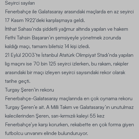
Seyirci sayıları
Fenerbahçe ile Galatasaray arasındaki maçlarda en az seyirci
17 Kasım 1922’deki karşılaşmaya geldi.
İttihat Sahası’nda şiddetli yağmur altında yapılan ve hakem
Fethi Tahsin Başaran’ın şemsiyeyle yönetmek zorunda
kaldığı maçı, tamamı biletsiz 14 kişi izledi.
21 Eylül 2003’te İstanbul Atatürk Olimpiyat Stadı’nda yapılan
lig maçını ise 70 bin 125 seyirci izlerken, bu rakam, rakipler
arasındaki bir maçı izleyen seyirci sayısındaki rekor olarak
tarihe geçti.
Turgay Şeren’in rekoru
Fenerbahçe-Galatasaray maçlarında en çok oynama rekoru
Turgay Şeren’e ait. A Milli Takım ve Galatasaray’ın unutulmaz
kalecilerinden Şeren, sarı-kırmızılı kaleyi 55 kez
Fenerbahçe’ye karşı korurken, rekabette en çok forma giyen
futbolcu unvanını elinde bulunduruyor.