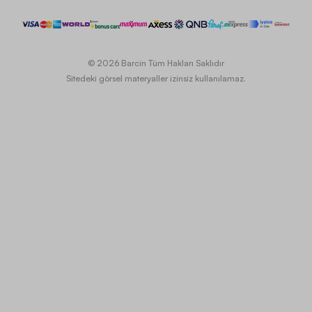
© 2026 Barcin Tüm Hakları Saklıdır
Sitedeki görsel materyaller izinsiz kullanılamaz.