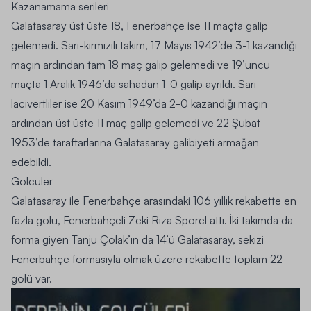
Kazanamama serileri
Galatasaray üst üste 18, Fenerbahçe ise 11 maçta galip
gelemedi. Sarı-kırmızılı takım, 17 Mayıs 1942’de 3-1 kazandığı
maçın ardından tam 18 maç galip gelemedi ve 19’uncu
maçta 1 Aralık 1946’da sahadan 1-0 galip ayrıldı. Sarı-
lacivertliler ise 20 Kasım 1949’da 2-0 kazandığı maçın
ardından üst üste 11 maç galip gelemedi ve 22 Şubat
1953’de taraftarlarına Galatasaray galibiyeti armağan
edebildi.
Golcüler
Galatasaray ile Fenerbahçe arasındaki 106 yıllık rekabette en
fazla golü, Fenerbahçeli Zeki Rıza Sporel attı. İki takımda da
forma giyen Tanju Çolak’ın da 14’ü Galatasaray, sekizi
Fenerbahçe formasıyla olmak üzere rekabette toplam 22
golü var.