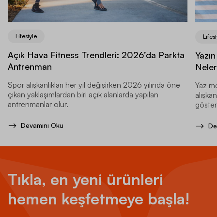
Lifestyle
Lifest
Açık Hava Fitness Trendleri: 2026’da Parkta
Yazın
Antrenman
Neler
Spor alışkanlıkları her yıl değişirken 2026 yılında öne
Yaz me
çıkan yaklaşımlardan biri açık alanlarda yapılan
alışkan
antrenmanlar olur.
gösteri
Devamını Oku
De
Tıkla, en yeni ürünleri
hemen keşfetmeye başla!