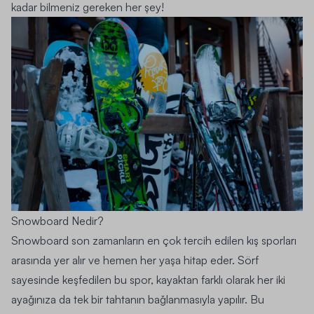
kadar bilmeniz gereken her şey!
Snowboard Nedir?
Snowboard son zamanların en çok tercih edilen kış sporları
arasında yer alır ve hemen her yaşa hitap eder. Sörf
sayesinde keşfedilen bu spor, kayaktan farklı olarak her iki
ayağınıza da tek bir tahtanın bağlanmasıyla yapılır. Bu