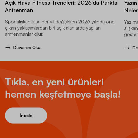
Açık Hava Fitness Trendleri: 2026’da Parkta
Yazın
Antrenman
Neler
Spor alışkanlıkları her yıl değişirken 2026 yılında öne
Yaz me
çıkan yaklaşımlardan biri açık alanlarda yapılan
alışkan
antrenmanlar olur.
gösteri
Devamını Oku
De
Tıkla, en yeni ürünleri
hemen keşfetmeye başla!
İncele