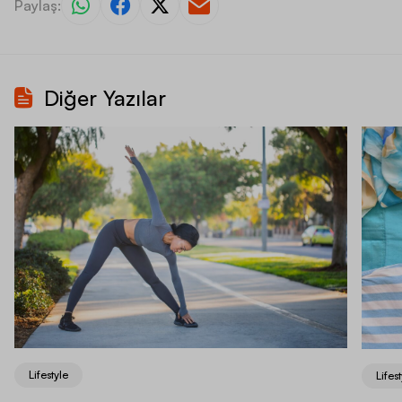
Paylaş:
Diğer Yazılar
Lifestyle
Lifest