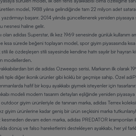
iyasaya sürülen model, ilk deri tenis ayakkabısı olma özelliğine sah
retilen model, 1988 yılına gelindiğinde tam 22 milyon adet satarak
 yazdırmayı başarır. 2014 yılında güncellenerek yeniden piyasaya s
rzu nesnesi haline gelir.
ı olan adidas Superstar, ilk kez 1969 senesinde günlük kullanım amac
 ile kısa sürede beğeni toplayan model, spor giyim piyasasında kıs
stili ile özdeşleşen stili sayesinde kendine hatrı sayılır bir hayran 
lan modellerden.
akkabılardan biri de adidas Ozweego serisi. Markanın ilk olarak 199
 tıpkı diğer ikonik ürünler gibi köklü bir geçmişe sahip. Özel adiP
manlarda hafif bir koşu ayakkabı giymek isteyenler için tasarlanır
kabı modeli modern tasarım detayları eşliğinde yeniden piyasaya 
ra outdoor giyim ürünleriyle de tanınan marka, adidas Terrex kolek
z giyim ürünlerine kadar geniş bir ürün seçkisini marka tutkunları
 hız kesmeden devam eden marka, adidas PREDATOR kramponları ile
tbolda dönüş ve falso hareketlerini destekleyen ayakkabı, her yıl far