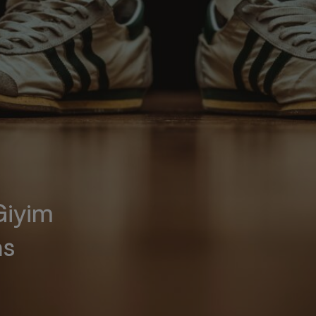
Giyim
as