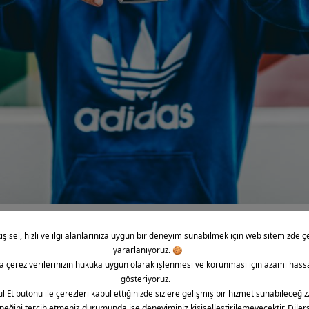
rettikleri nitelikli ayakkabılar ile özellikle atletizm sporunda ön plana
lerin adidas marka hafif ve dayanıklı spor ayakkabıları ilgi topla
atları’nda Amerikalı atlet Jesse Owens, adidas koşu ayakkabısı ile k
i Dünya Savaşı sırasında her iki kardeş de Nazi olmakla suçlanıp tu