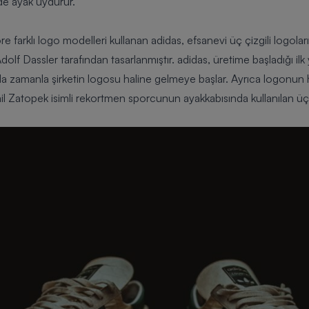
mde ayak uydurur.
arklı logo modelleri kullanan adidas, efsanevi üç çizgili logoları i
olf Dassler tarafından tasarlanmıştır. adidas, üretime başladığı ilk y
da zamanla şirketin logosu haline gelmeye başlar. Ayrıca logonun hi
il Zatopek isimli rekortmen sporcunun ayakkabısında kullanılan üç