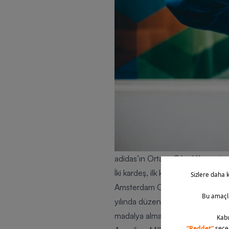
adidas’ın Ortaya Çıkış Hikayesi
İki kardeş, ilk kuruluş yıllarında ü
Amsterdam Olimpiyatları’nda atlet
yılında düzenlenen Berlin Olimpiy
madalya almaya hak kazanır. İkinc