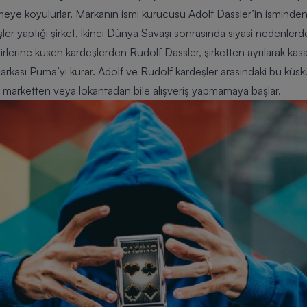
etmeye koyulurlar. Markanın ismi kurucusu Adolf Dassler’in isminde
işler yaptığı şirket, İkinci Dünya Savaşı sonrasında siyasi nedenlerd
irbirlerine küsen kardeşlerden Rudolf Dassler, şirketten ayrılarak kas
kası Puma’yı kurar. Adolf ve Rudolf kardeşler arasındaki bu küskün
nı marketten veya lokantadan bile alışveriş yapmamaya başlar.