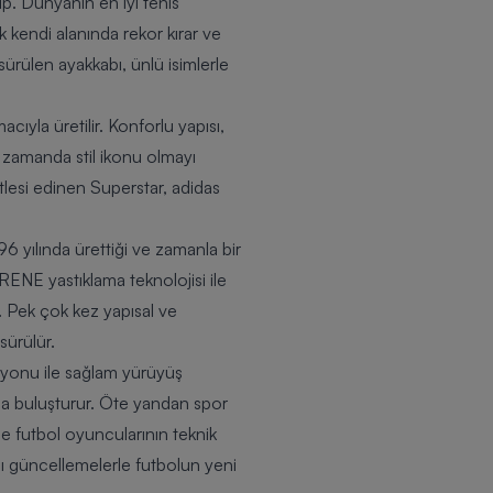
ip. Dünyanın en iyi tenis
 kendi alanında rekor kırar ve
ürülen ayakkabı, ünlü isimlerle
ıyla üretilir. Konforlu yapısı,
a zamanda stil ikonu olmayı
kitlesi edinen Superstar, adidas
6 yılında ürettiği ve zamanla bir
RENE yastıklama teknolojisi ile
. Pek çok kez yapısal ve
sürülür.
siyonu ile sağlam yürüyüş
yla buluşturur. Öte yandan spor
 futbol oyuncularının teknik
klı güncellemelerle futbolun yeni