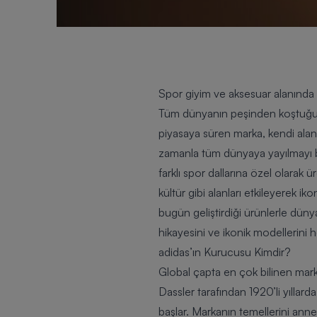
Spor giyim ve aksesuar alanında dü
Tüm dünyanın peşinden koştuğu sp
piyasaya süren marka, kendi alanı
zamanla tüm dünyaya yayılmayı ba
farklı spor dallarına özel olara
kültür gibi alanları etkileyerek ik
bugün geliştirdiği ürünlerle dün
hikayesini ve ikonik modellerini h
adidas’ın Kurucusu Kimdir?
Global çapta en çok bilinen marka
Dassler tarafından 1920’li yıllar
başlar. Markanın temellerini anne