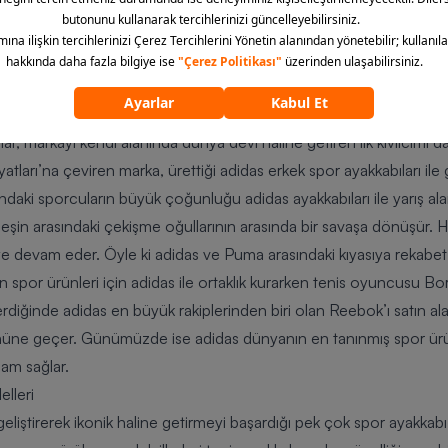
n konforlu spor ayakkabılar üretir ve bu nedenle serbest bırakılırla
 alır.
 marka çalışmalarına yön veren Adolf Dassler, adını ve soyadını birle
ayede 18 bin nüfusa sahip sıradan bir köy, dünya spor ayakkabı üret
54 yılındaki Dünya Futbol Şampiyonası için Alman Milli Takımı’na öz
ılar, markayı kendi alanında dünya devi haline getiren ilk kıvılcımı 
ları’na çeviren marka, ürettiği
adidas erkek
spor ayakkabıları ile
ındaki sporcuların büyük çoğunluğu adidas ayakkabıları ile yarış ala
ardeşin arasındaki çekişme oğullarının arasında bir savaşa dönüşür. 
e devam eder. Öyle ki adidas ve Puma arasındaki kıyasıya rekabet 
spor ürünleri için adidas ile ortaklık kurarken tenis oyuncusu Bo
terdiğinde adidas en büyük rakiplerinden biri olan Reebok’ı satın a
 önüne geçer. Günümüzde ise adidas dünyanın en tanınmış spor ürün
dam sağlar.
lleri
iştirerek ikonik haline getirmeyi başardığı pek çok spor ayakkabı