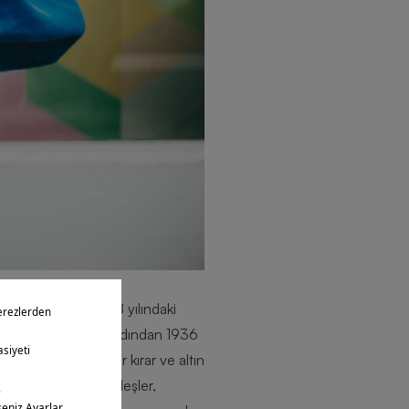
 çıkmayı başarır. 1928 yılındaki
maya başlar. Hemen ardından 1936
endi alanında rekor kırar ve altın
tuklanır. Ancak kardeşler,