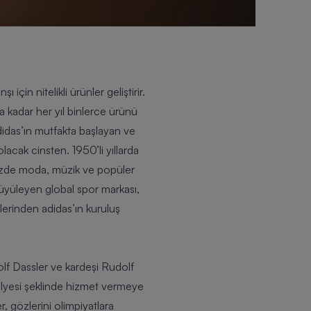
çin nitelikli ürünler geliştirir.
 kadar her yıl binlerce ürünü
didas’ın mutfakta başlayan ve
cak cinsten. 1950’li yıllarda
ümüzde moda, müzik ve popüler
i büyüleyen global spor markası,
lerinden adidas’ın kuruluş
dolf Dassler ve kardeşi Rudolf
tölyesi şeklinde hizmet vermeye
, gözlerini olimpiyatlara