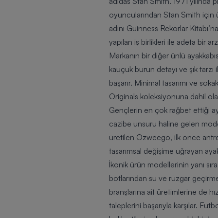
adidas Stan Smith. 1971 yılında p
oyuncularından Stan Smith için ü
adını Guinness Rekorlar Kitabı’na
yapılan iş birlikleri ile adeta bir a
Markanın bir diğer ünlü ayakkabıs
kauçuk burun detayı ve şık tarzı
başarır. Minimal tasarımı ve sokak 
Originals koleksiyonuna dahil o
Gençlerin en çok rağbet ettiği ay
cazibe unsuru haline gelen modeli
üretilen Ozweego, ilk önce antren
tasarımsal değişime uğrayan ayak
İkonik ürün modellerinin yanı sı
botlarından su ve rüzgar geçirme
branşlarına ait üretimlerine de
taleplerini başarıyla karşılar. Fu