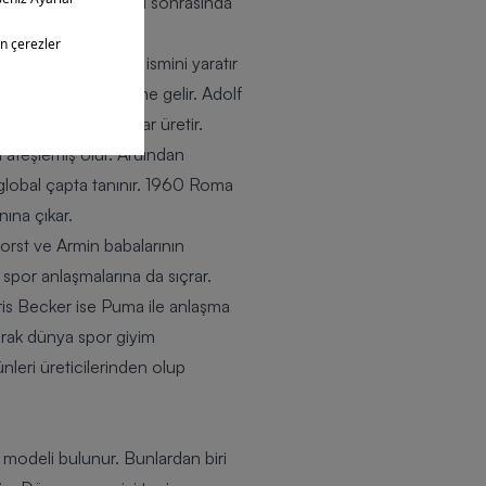
r. İkinci Dünya Savaşı sonrasında
ştirerek markasının ismini yaratır
iminin merkezi haline gelir. Adolf
el vidalı kramponlar üretir.
da ateşlemiş olur. Ardından
 global çapta tanınır. 1960 Roma
nına çıkar.
Horst ve Armin babalarının
spor anlaşmalarına da sıçrar.
ris Becker ise Puma ile anlaşma
larak dünya spor giyim
leri üreticilerinden olup
 modeli bulunur. Bunlardan biri