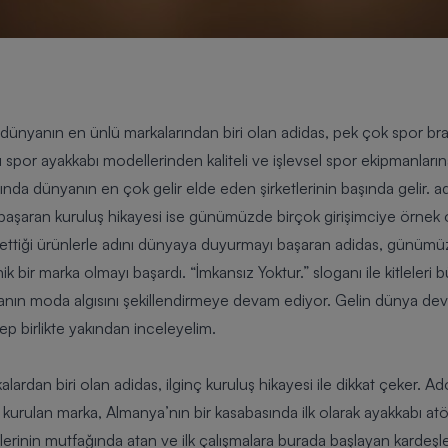
nyanın en ünlü markalarından biri olan adidas, pek çok spor branşı i
or ayakkabı modellerinden kaliteli ve işlevsel spor ekipmanlarına
nda dünyanın en çok gelir elde eden şirketlerinin başında gelir. a
şaran kuruluş hikayesi ise günümüzde birçok girişimciye örnek ola
k ürettiği ürünlerle adını dünyaya duyurmayı başaran adidas, gün
onik bir marka olmayı başardı. “İmkansız Yoktur.” sloganı ile kitleler
yanın moda algısını şekillendirmeye devam ediyor. Gelin dünya dev
ep birlikte yakından inceleyelim.
lardan biri olan adidas, ilginç kuruluş hikayesi ile dikkat çeker. A
da kurulan marka, Almanya’nın bir kasabasında ilk olarak ayakkabı a
lerinin mutfağında atan ve ilk çalışmalara burada başlayan kardeşler