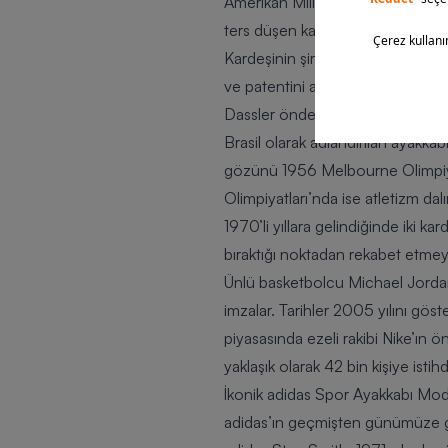
Amerikan Milli Atletizm Takımı içi
ters düşen kardeşler ayrılma kararı
Kardeşinin şirketten ayrılması ile
ve patentini almayı başarır. Bu s
Dassler önderliğindeki adidas, 19
Brasil olarak adlandırılan ayakkab
gözünü 1956 Melbourne Olimpiyat
Olimpiyatları’nda ise atletizm dal
1970’li yıllara gelindiğinde iki k
bıraktığı noktadan rekabet etmey
Ünlü basketbolcu Michael Jordan 
imzalar. Tarihler 2005 yılını gös
piyasasında ezeli rakibi Nike’ın
yaklaşık olarak 42 bin kişiye istih
İkonik adidas Spor Ayakkabı Mode
adidas’ın geçmişten günümüze gel