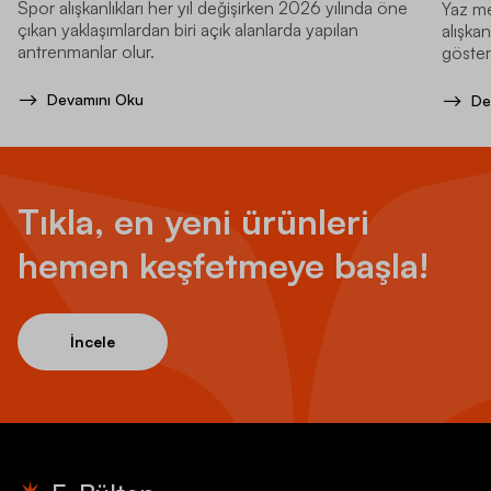
Spor alışkanlıkları her yıl değişirken 2026 yılında öne
Yaz me
çıkan yaklaşımlardan biri açık alanlarda yapılan
alışkan
antrenmanlar olur.
gösteri
Devamını Oku
De
Tıkla, en yeni ürünleri
hemen keşfetmeye başla!
İncele