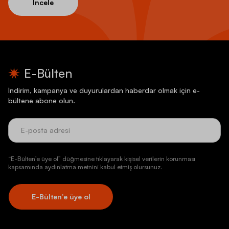
İncele
E-Bülten
İndirim, kampanya ve duyurulardan haberdar olmak için e-
bültene abone olun.
“E-Bülten’e üye ol” düğmesine tıklayarak kişisel verilerin korunması
kapsamında aydınlatma metnini kabul etmiş olursunuz.
E-Bülten’e üye ol