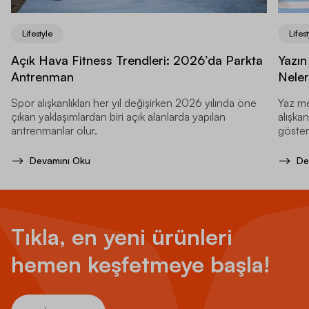
Lifestyle
Lifest
Açık Hava Fitness Trendleri: 2026’da Parkta
Yazın
Antrenman
Neler
Spor alışkanlıkları her yıl değişirken 2026 yılında öne
Yaz me
çıkan yaklaşımlardan biri açık alanlarda yapılan
alışkan
antrenmanlar olur.
gösteri
Devamını Oku
De
Tıkla, en yeni ürünleri
hemen keşfetmeye başla!