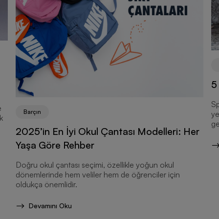
5
Sp
e
Barçın
ye
k
ge
2025’in En İyi Okul Çantası Modelleri: Her
Yaşa Göre Rehber
Doğru okul çantası seçimi, özellikle yoğun okul
dönemlerinde hem veliler hem de öğrenciler için
oldukça önemlidir.
Devamını Oku