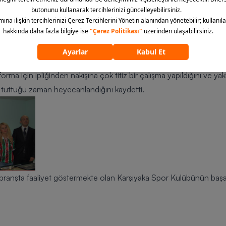
t üretilmiştir. Formadaki özel hologramlı seri numaraları sayesin
imlerine düzenlenmiş sertifikalarıyla belgeleyebilmektedir. Üretil
yaka müzesinde olacak, 1 numaralı formayı Onursal başkan Selçuk Ya
Durak’a, 12 numaralı formaya taraftara verilecek şekilde planlanmı
sı tanıtımı Kulübün Yalı Tesislerinde düzenlenen tanıtım toplantısı
ma için ipliğinden nakışına çok titiz bir çalışma yapıldığını ve yak
ayı tuttuğu zaman heyecanlandığını kaydetti.
branşta faaliyet göstermekte olan
Karşıyaka Spor Kulübünün
başar