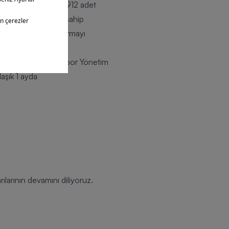
de forma sahipleri 1912 adet
en sembol rakamlara sahip
şar’a, 2 numaralı formayı
ştır.
nda yapıldı. Barçın Spor Yönetim
laşık 1 ayda
ılarının devamını diliyoruz.