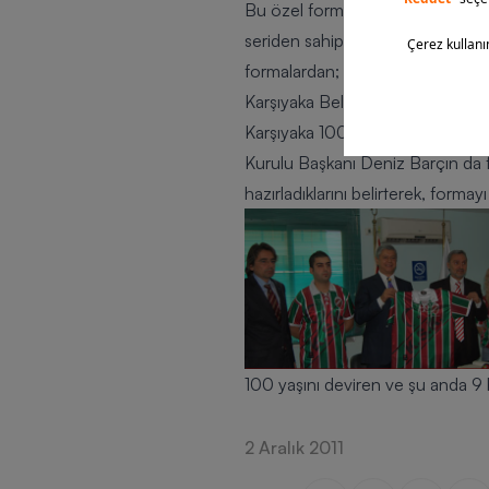
Bu özel formadan sadece 1912 ade
seriden sahip olduğu numarayı is
formalardan; ilk üretilen, Karşı
Karşıyaka Belediye Başkanı Cevat 
Karşıyaka 100. Yıl Taraftar Forma
Kurulu Başkanı Deniz Barçın da for
hazırladıklarını belirterek, form
100 yaşını deviren ve şu anda 9 
2 Aralık 2011