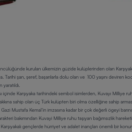
l öncülüğünde kurulan ülkemizin güzide kulüplerinden olan
Karşıya
a. Tarihi şan, şeref, başarılarla dolu olan ve 100 yaşını deviren ko
 yaratıldı.
ı içinde Karşıyaka tarihindeki sembol isimlerden, Kuvayı Milliye ruh
hakkına sahip olan üç Türk kulüpten biri olma özelliğine sahip armas
an Gazi Mustafa Kemal’in imzasına kadar bir çok değerli ögeyi barın
rakteri bakımından Kuvayi Milliye ruhu taşıyan bağımsızlık hareketi
le Karşıyakalı gençlerde hürriyet ve adalet inançları önemli bir kon