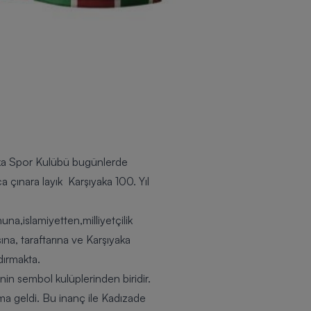
ka Spor Kulübü
bugünlerde
ca çınara layık
Karşıyaka 100. Yıl
una,islamiyetten,milliyetçilik
ına, taraftarına ve Karşıyaka
dırmakta.
nin sembol kulüplerinden biridir.
uma geldi. Bu inanç ile Kadızade