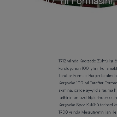
100. Yıl Formasını
Yarattı…
1912 yılında Kadızade Zühtü Işı
kuruluşunun 100. yılını kutlamakt
Taraftar Forması
Barçın tarafından
Karşıyaka 100. yıl Taraftar Formas
akımına, içinde ay-yıldız taşıma 
tarihinin en özel kişilerinden ol
Karşıyaka Spor Kulübü tarihsel ka
1908 yılında Meşrutiyetin ilanı i