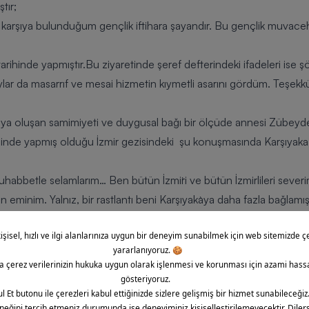
tır;
 karşıya bulunduğum gençlik iftihara şayandır. Bu gençlik muvacehe
tarihinde yapmıştır.Bu ziyaretinde şeref defterindeki ifadeleri ise şö
lar da masarrıf ve mesai hizmetin kıymetli asarını gördüm. Teşekkü
a’ya oluşan samimiyeti ve duygusal bağı bir ölçüde annesi Zübeyde
rihinde yapmış olduğu İzmir gezisindeki şu konuşmasında Karşıyaka’
n muhabbetle selamlarım… Ben bütün İzmir`i ve bütün İzmirlileri severi
n eminim. Yalnız, bir rastlantı beni Karşıyaka`ya daha fazla bağlamışt
atıyor. Karşıyakalılar! İzmir`i gördüğüm gün, öncelikle Karşıyaka`yı v
zarını gördüm.”
li tarihinde yer alan kurucuları, başkaldırı ve özgürlük duyguları b
l saten ipekten yapıldı. Kumaş özelliği bakımından parlak ve kayga
 Kemal’in orjinal imzası bulunmaktadır. Formanın arka yakasının alt