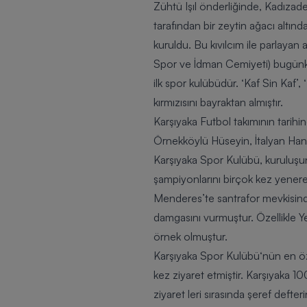
Zühtü Işıl önderliğinde, Kadızad
tarafından bir zeytin ağacı altın
kuruldu. Bu kıvılcım ile parlayan 
Spor ve İdman Cemiyeti) bugünk
ilk spor kulübüdür. ‘Kaf Sin Kaf’,
kırmızısını bayraktan almıştır.
Karşıyaka Futbol takımının tarihin
Örnekköylü Hüseyin, İtalyan Hanr
Karşıyaka Spor Kulübü
, kuruluş
şampiyonlarını birçok kez yener
Menderes’te santrafor mevkisind
damgasını vurmuştur. Özellikle Ye
örnek olmuştur.
Karşıyaka Spor Kulübü
‘nün en öz
kez ziyaret etmiştir. Karşıyaka 
ziyaret leri sırasında şeref defte