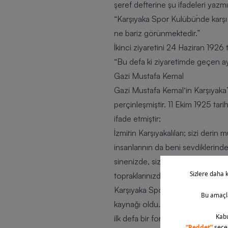
şeref defterine şu ifadeleri yazmış
“Karşıyaka Spor Kulübü`nde karşı
ne bariz görünmektedir.”
İkinci ziyaretini 24 Haziran 1926 
“Bu defa ki ziyaretimde geçen ay
Gazi Mustafa Kemal
Gazi Mustafa Kemal
‘in Karşıyak
perçinleşmiştir. 11 Ekim 1925 ta
ifade etmiştir;
İzmir`in Karşıyakalıları; sizi deri
insanlarının da beni sevdiklerinde
sinenizde, sizin topraklarınızda y
topraklarınızda yatan anamın me
Karşıyaka Spor Kulübü
‘nün şeref
kaynağı oldu. Formanın kumaşı öze
ilk defa bir formada Gazi Mustafa