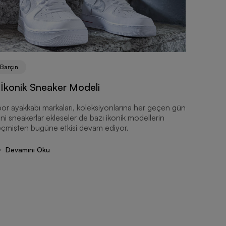
Barçın
Barçın
Barcin.
Edilir?
 İkonik Sneaker Modeli
Barcin.c
or ayakkabı markaları, koleksiyonlarına her geçen gün
ürünleri, 
ni sneakerlar ekleseler de bazı ikonik modellerin
Tüm deta
çmişten bugüne etkisi devam ediyor.
cevapladı
Devam
Devamını Oku