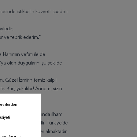
sinde istikbalin kuvvetli saadeti
yledir;
r ve tebrik ederim.”
 Hanımın vefatı ile de
ya olan duygularını şu şekilde
m. Güzel İzmir`in temiz kalpli
ır. Karşıyakalılar! Annem, sizin
e orada da sizin Türk
u formanın yaratılmasında ilham
n bir yapıya sahiptir. Türkiye’de
 kısımında armada yer almaktadır.