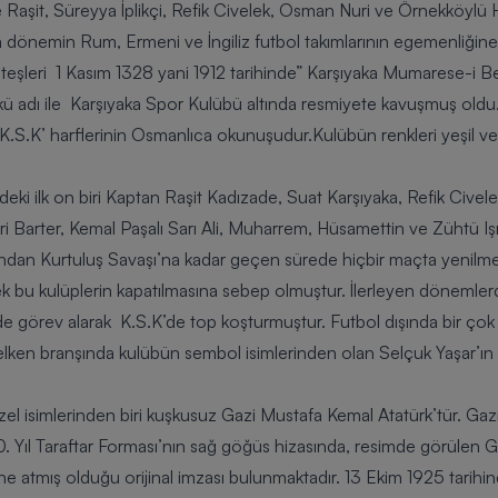
e Raşit, Süreyya İplikçi, Refik Civelek, Osman Nuri ve Örnekköylü
da dönemin Rum, Ermeni ve İngiliz futbol takımlarının egemenliğine k
ateşleri
1 Kasım 1328 yani 1912
tarihinde”
Karşıyaka Mumarese-i B
ü adı ile
Karşıyaka Spor Kulübü
altında resmiyete kavuşmuş oldu
 ‘K.S.K’ harflerinin Osmanlıca okunuşudur.Kulübün renkleri yeşil ve kı
deki ilk on biri Kaptan Raşit Kadızade, Suat Karşıyaka, Refik Civele
i Barter, Kemal Paşalı Sarı Ali, Muharrem, Hüsamettin ve Zühtü Iş
undan Kurtuluş Savaşı’na kadar geçen sürede hiçbir maçta yenilme
ek bu kulüplerin kapatılmasına sebep olmuştur. İlerleyen döneml
e görev alarak K.S.K’de top koşturmuştur. Futbol dışında bir çok
lken branşında kulübün sembol isimlerinden olan Selçuk Yaşar’ın ba
el isimlerinden biri kuşkusuz
Gazi Mustafa Kemal Atatürk’
tür. Gaz
100. Yıl Taraftar Forması’nın sağ göğüs hizasında, resimde görülen
rine atmış olduğu orijinal imzası bulunmaktadır. 13 Ekim 1925 tarihi