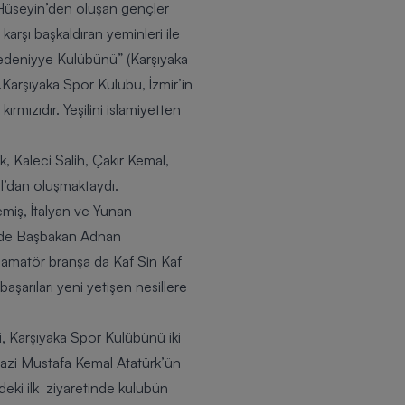
 Hüseyin’den oluşan gençler
arşı başkaldıran yeminleri ile
edeniyye Kulübünü”
(Karşıyaka
.
Karşıyaka Spor Kulübü
, İzmir’in
rmızıdır. Yeşilini islamiyetten
k, Kaleci Salih, Çakır Kemal,
ıl’dan oluşmaktaydı.
miş, İtalyan ve Yunan
erde Başbakan Adnan
 amatör branşa da Kaf Sin Kaf
şarıları yeni yetişen nesillere
i,
Karşıyaka Spor Kulübünü
iki
 Gazi Mustafa Kemal Atatürk’ün
ndeki ilk ziyaretinde kulubün