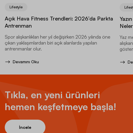
Lifestyle
Lifest
Açık Hava Fitness Trendleri: 2026’da Parkta
Yazın
Antrenman
Neler
Spor alışkanlıkları her yıl değişirken 2026 yılında öne
Yaz me
çıkan yaklaşımlardan biri açık alanlarda yapılan
alışkan
antrenmanlar olur.
gösteri
Devamını Oku
De
Tıkla, en yeni ürünleri
hemen keşfetmeye başla!
İncele