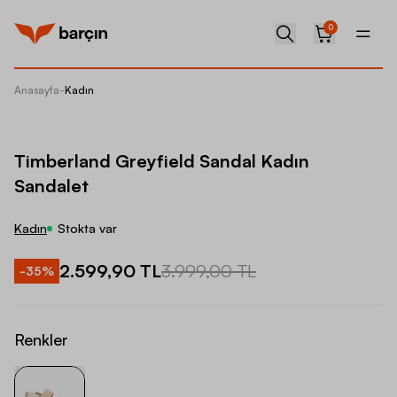
0
Anasayfa
-
Kadın
Timberl
Timberland Greyfield Sandal Kadın
Sandalet
Kadın
Stokta var
2.599,90 TL
3.999,00 TL
-
35
%
Renkler