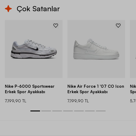
Çok Satanlar
Nike P-6000 Sportswear
Nike Air Force 1 '07 CO Icon
Ni
Erkek Spor Ayakkabı
Erkek Spor Ayakkabı
Sp
7.199,90 TL
7.199,90 TL
5.