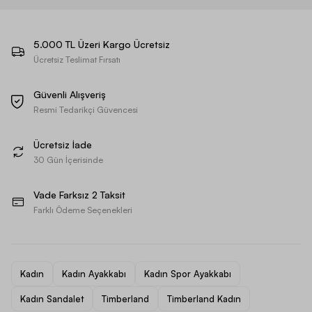
5.000 TL Üzeri Kargo Ücretsiz
Ücretsiz Teslimat Fırsatı
Güvenli Alışveriş
Resmi Tedarikçi Güvencesi
Ücretsiz İade
30 Gün İçerisinde
Vade Farksız 2 Taksit
Farklı Ödeme Seçenekleri
Kadın
Kadın Ayakkabı
Kadın Spor Ayakkabı
Kadın Sandalet
Timberland
Timberland Kadın