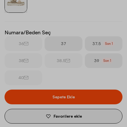
Numara/Beden Seç
36
37
37.5
Son
1
38
38.5
39
Son
1
40
Sepete Ekle
Favorilere ekle