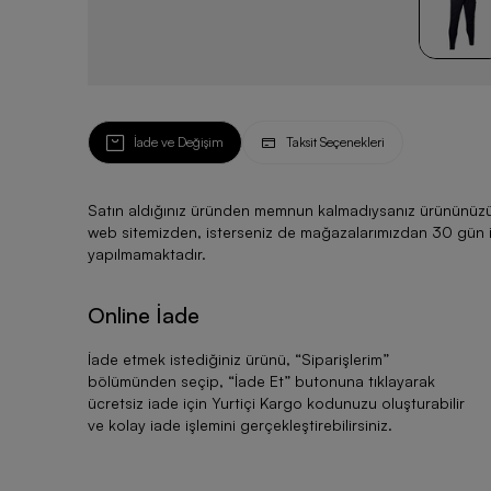
İade ve Değişim
Taksit Seçenekleri
Satın aldığınız üründen memnun kalmadıysanız ürününüzü ku
web sitemizden, isterseniz de mağazalarımızdan 30 gün için
yapılmamaktadır.
Online İade
İade etmek istediğiniz ürünü, “
Siparişlerim
”
bölümünden seçip, “
İade Et
” butonuna tıklayarak
ücretsiz iade için Yurtiçi Kargo kodunuzu oluşturabilir
ve kolay iade işlemini gerçekleştirebilirsiniz.