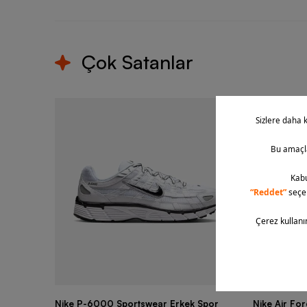
Çok Satanlar
Nike P-6000 Sportswear Erkek Spor
Nike Air Fo