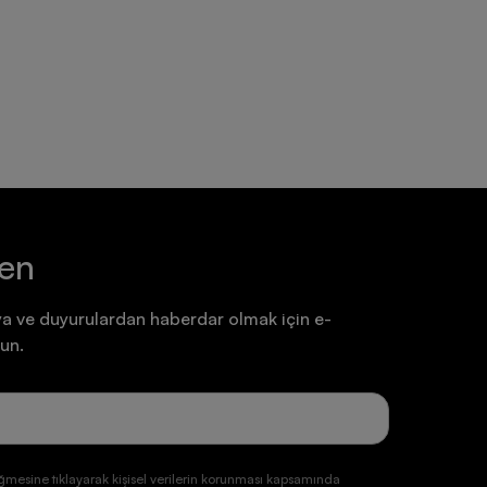
Ayakkabı
Ayakkabı
7.199,90 TL
7.199,90 TL
ten
a ve duyurulardan haberdar olmak için e-
un.
ğmesine tıklayarak kişisel verilerin korunması kapsamında