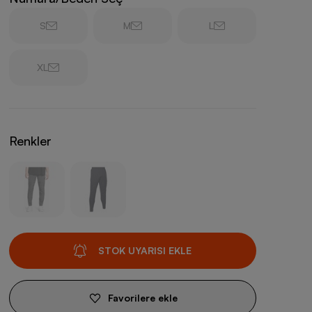
S
M
L
XL
Renkler
STOK UYARISI EKLE
Favorilere ekle