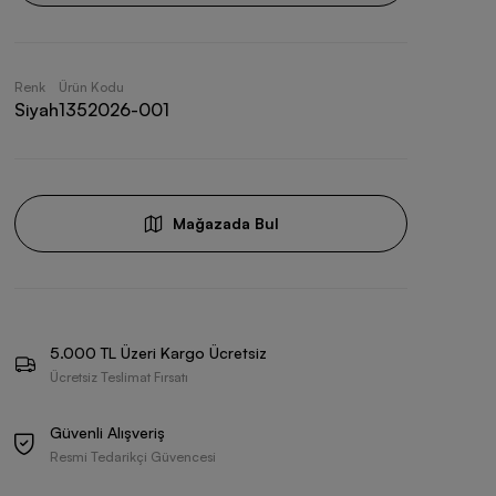
Renk
Ürün Kodu
Siyah
1352026-001
Mağazada Bul
5.000 TL Üzeri Kargo Ücretsiz
Ücretsiz Teslimat Fırsatı
Güvenli Alışveriş
Resmi Tedarikçi Güvencesi