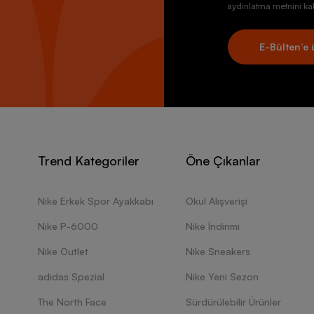
aydınlatma metnini kab
E-Bülten’e 
Trend Kategoriler
Öne Çıkanlar
Nike Erkek Spor Ayakkabı
Okul Alışverişi
Nike P-6000
Nike İndirimi
Nike Outlet
Nike Sneakers
adidas Spezial
Nike Yeni Sezon
The North Face
Sürdürülebilir Ürünler