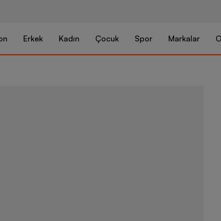
on
Erkek
Kadın
Çocuk
Spor
Markalar
O
Under Armour