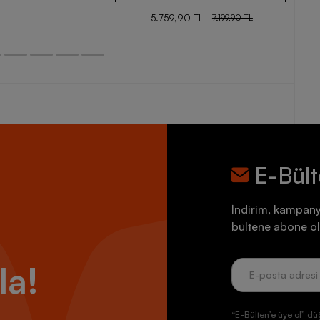
5.759,90 TL
7.199,90 TL
E-Bül
İndirim, kampany
bültene abone ol
la!
“E-Bülten’e üye ol” dü