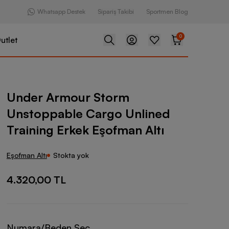
Whatsapp Destek
Sipariş Takibi
Sportmen Blog
0
utlet
 Storm Unstoppable Cargo Unlined Training Erkek Eşofman Altı
Under Armour Storm
Unstoppable Cargo Unlined
Training Erkek Eşofman Altı
Eşofman Altı
Stokta yok
4.320,00 TL
Numara/Beden Seç