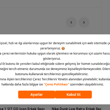
rce 1 '07 CO Icon Erkek Spor
Nike Dunk Low Retro Erkek Spor Aya