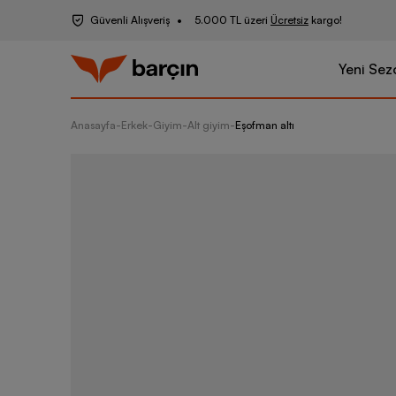
Güvenli Alışveriş
5.000 TL üzeri
Ücretsiz
kargo!
Yeni Sez
Anasayfa
-
Erkek
-
Giyim
-
Alt giyim
-
Eşofman altı