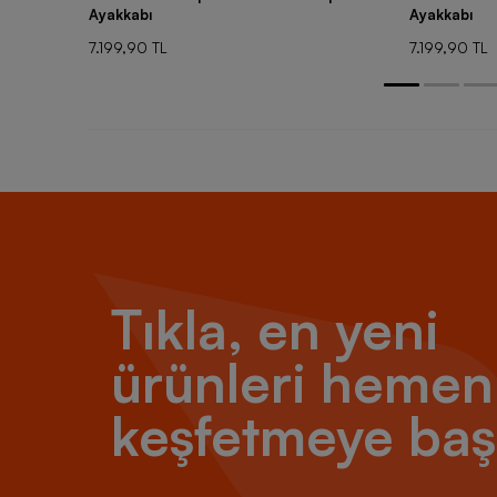
Ayakkabı
Ayakkabı
7.199,90 TL
7.199,90 TL
Tıkla, en yeni
ürünleri hemen
keşfetmeye baş