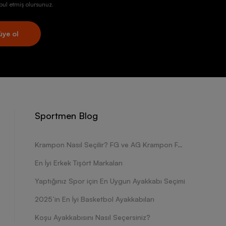
ul etmiş olursunuz.
üye ol
Sportmen Blog
Krampon Nasıl Seçilir? FG ve AG Krampon Farkları Nelerdir?
En İyi Erkek Tişört Markaları
Yaptığınız Spor için En Uygun Ayakkabı Seçimi
2025’in En İyi Basketbol Ayakkabıları
Koşu Ayakkabısını Nasıl Seçersiniz?