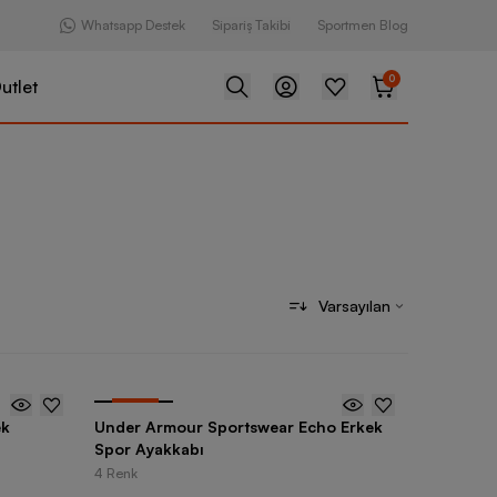
Whatsapp Destek
Sipariş Takibi
Sportmen Blog
0
utlet
Varsayılan
-
20
%
ek
Under Armour Sportswear Echo Erkek
Spor Ayakkabı
4 Renk