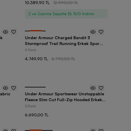
10.389,90 TL
12.990,00 TL
2 ve Üzerine Sepette Ek %10 İndirim
-
30
%
ek
Under Armour Charged Bandit 3
Stormproof Trail Running Erkek Spor
Ayakkabı
4 Renk
4.749,90 TL
6.790,00 TL
abric
Under Armour Sportswear Unstoppable
Fleece Slim Cut Full-Zip Hooded Erkek
Sweatshirt
5 Renk
6.690,00 TL