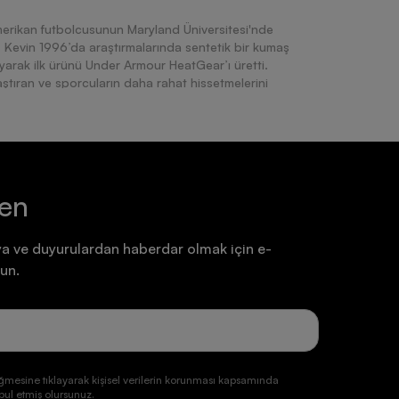
merikan futbolcusunun Maryland Üniversitesi'nde
. Kevin 1996’da araştırmalarında sentetik bir kumaş
ayarak ilk ürünü Under Armour HeatGear’ı üretti.
aştıran ve sporcuların daha rahat hissetmelerini
our'un temelini oluşturdu. Sonrasında çeşitli spor
hatlığını sağlayan yenilikçi ürünleriyle popüler hale
fitness ekipmanlarına kadar geniş bir ürün yelpazesi
 küçük yolculuk dünya çapında tanınan bir markanın
ten
a ve duyurulardan haberdar olmak için e-
arlanmış geniş bir yelpazede ürün sunarken, markanın
un.
htiyaçlarına yönelik zengin bir mühendislik ve teknolojisi
k kullanıma uygun olması açısından en fazla rağbet
mans sunan yastıklama sistemi ile darbe emilimini
 ıslak zeminlerde güvenli bir antrenman deneyimine
aklarınızın kuru kalmasını hem de hafifliği ile benzersiz
ullanılan ve özel destekleyici kauçuk malzeme ile hız
ğmesine tıklayarak kişisel verilerin korunması kapsamında
olarak saran kilitleme desteği sayesinde hakimiyet
ul etmiş olursunuz.