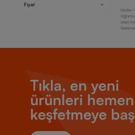
Fiyat
Under A
öğrenci
olan mi
Gelenek
sağlaya
dalları
geldi.B
sunan k
oluşumu
Under
Tıkla, en yeni
Under A
ürünleri hemen
ayakkab
sunar. 
gören m
keşfetmeye baş
azaltar
olanak 
bir kon
ve çevi