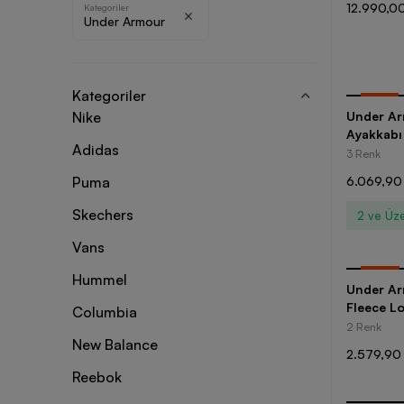
12.990,00
Kategoriler
Under Armour
Kategoriler
-
20
%
Nike
Under Ar
Ayakkabı
Adidas
3 Renk
Puma
6.069,90
Skechers
2 ve Üze
Vans
-
30
%
Hummel
Under Ar
Fleece L
Columbia
2 Renk
New Balance
2.579,90
Reebok