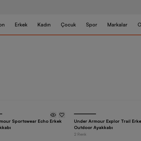
on
Erkek
Kadın
Çocuk
Spor
Markalar
O
mour Sportswear Echo Erkek
Under Armour Explor Trail Erk
kkabı
Outdoor Ayakkabı
2 Renk