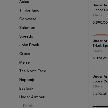
Asics
Under Ar
Timberland
Fleece S
4 Renk
Converse
5.890,00
Salomon
Speedo
-
35
%
Under Ar
John Frank
Erkek Sp
4 Renk
Crocs
3.829,90
Merrell
The North Face
Under Ar
Napapijri
Loose Cu
2 Renk
Eastpak
2.490,00
Under Armour
Erkek