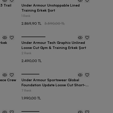
-
20
%
3 Trail
Under Armour Unstoppable Lined
Training Erkek Şort
1 Renk
2.869,90 TL
3.590,00 TL
rkek
Under Armour Tech Graphic Unlined
Loose Cut Gym & Training Erkek Şort
2 Renk
2.490,00 TL
eece Crew
Under Armour Sportswear Global
Foundation Update Loose Cut Short-
Sleeve Erkek Tişört
7 Renk
1.990,00 TL