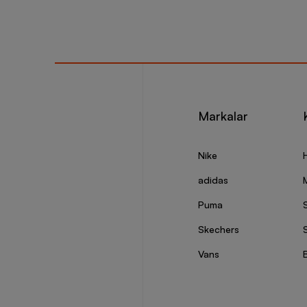
Under A
Under a
yönelik
seçenek
çeşitli 
destekl
Markalar
sahip o
konforu
Nike
Under A
adidas
Under A
Puma
kullanı
için te
Skechers
S
eşyalar
ve konf
Vans
antrenm
kumaşla
sonucu 
Oyunun 