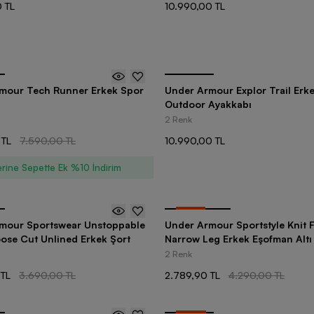
 TL
10.990,00 TL
mour Tech Runner Erkek Spor
Under Armour Explor Trail Erk
Outdoor Ayakkabı
2 Renk
 TL
7.590,00 TL
10.990,00 TL
rine Sepette Ek %10 İndirim
-
35
%
mour Sportswear Unstoppable
Under Armour Sportstyle Knit F
oose Cut Unlined Erkek Şort
Narrow Leg Erkek Eşofman Altı
2 Renk
 TL
3.690,00 TL
2.789,90 TL
4.290,00 TL