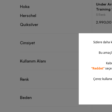
Under Ar
Hoka
Training 
5 Renk
Herschel
2.990,00
Quiksilver
Under Ar
Cinsiyet
Logo Tra
4 Renk
1.890,00 
Kullanım Alanı
Renk
Beden