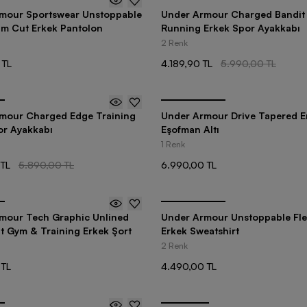
-
30
%
mour Sportswear Unstoppable
Under Armour Charged Bandit 
lim Cut Erkek Pantolon
Running Erkek Spor Ayakkabı
2 Renk
 TL
4.189,90 TL
5.990,00 TL
mour Charged Edge Training
Under Armour Drive Tapered E
or Ayakkabı
Eşofman Altı
1 Renk
 TL
5.890,00 TL
6.990,00 TL
mour Tech Graphic Unlined
Under Armour Unstoppable Fl
t Gym & Training Erkek Şort
Erkek Sweatshirt
2 Renk
 TL
4.490,00 TL