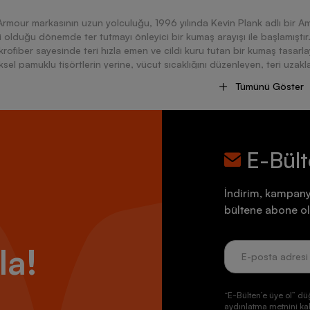
rmour markasının uzun yolculuğu, 1996 yılında Kevin Plank adlı bir A
 olduğu dönemde ter tutmayı önleyici bir kumaş arayışı ile başlamıştır
krofiber sayesinde teri hızla emen ve cildi kuru tutan bir kumaş tasarl
sel pamuklu tişörtlerin yerine, vücut sıcaklığını düzenleyen, teri uzakl
n bir kumaştan üretilen bu ürün hızla popülerlik kazandı ve Under Arm
Tümünü Göster
nda da popülerlik kazandı. Marka, hem performans hem de sporcuların ra
u sayede Under Armour, spor giyiminden ayakkabılara, aksesuarlardan 
üresel bir marka haline geldi. Kevin’in girişimcilik ruhuyla çıktığı bu
na yol açtı.
E-Bül
 Armour Ayakkabılarla Adımlarınızı Güçlendirin!
İndirim, kampany
rmour ayakkabı, kullanıcılarına çeşitli spor dallarına özel olarak tas
bültene abone ol
ılarını sporcular arasında popüler hale getirmesiyle birlikte kullanıcı i
Under armour ayakkabı modelleri hem yoğun egzersizlere hemde günlü
arkalardan biri olmayı başarmıştır.Koşu ayakkabılarında yüksek perfor
la!
ak enerji geri dönüşümünü sağlar. Daha iyi zemin kavrayışı sağlayarak
tanır. Hafif ve nefes alabilir malzemelerden üretilen üst kısım ise hem ay
for deneyimi sunar.Basketbol ayakkabılarında yüksek performans için k
“E-Bülten’e üye ol” dü
klik sağlanması amaçlanmıştır.Aynı zamanda kullanıcıların ayağını tam 
aydınlatma metnini kab