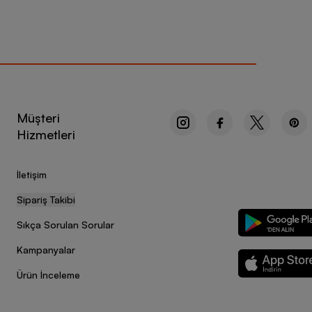
lir. Sporcuların yoğun egzersiz ve seyahat planlarına
llanıcılara kıyafetleriyle kombinleyebileceği yüzlerce
eri su geçirmez olarak üretilmiştir. Çantalar üzerinde
ratik bir şekilde kullanmasını sağlar. Ayarlanabilir askılar
lanım kolaylığı sağlar.Sporcuların ve aktif yaşam tarzına
Müşteri
ur marka çantalar fonksiyonellik dayanıklılık ve
Hizmetleri
İletişim
e ve renklerde mevcuttur. Her bir şort modeli, farklı
Sipariş Takibi
ellikle performansı artırmak ve konforu maksimize etmek
 kullanım alanlarına göre anahtar, telefon ve diğer küçük
Sıkça Sorulan Sorular
alabilir, teknolojili kumaşlar sayesinde sporculara kuru
tercihiniz bu marka olmalıdır. Esnek bel çevresi
Kampanyalar
er armour şortları dört farklı yöne esneyebilen
Ürün İnceleme
n plana çıkarır. Anti-koku teknolojisi sayesinde terleme
r.
a şıklık ve performans gibi daha birçok tarza