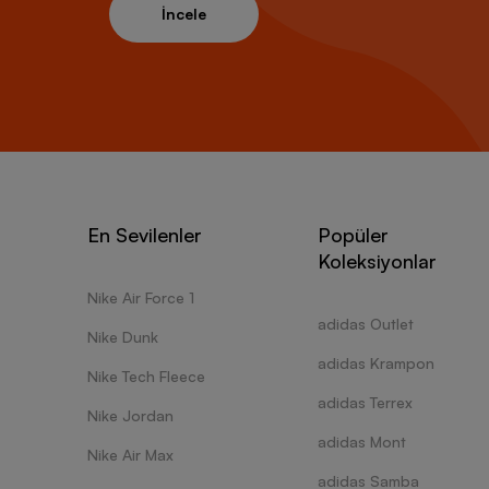
gücünü 
İncele
antrenm
unisex 
konforu
Under A
Perform
çıkar.G
modelle
En Sevilenler
Popüler
Nefes a
Koleksiyonlar
Hafiflik,
Esnekli
Nike Air Force 1
Hareket
adidas Outlet
Anti-kok
Nike Dunk
adidas Krampon
Nike Tech Fleece
Yukarıd
genç bi
adidas Terrex
Nike Jordan
ile und
adidas Mont
alan mi
Nike Air Max
kullanı
adidas Samba
olarak g