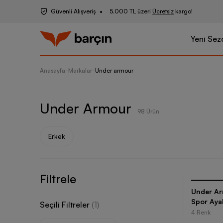
Güvenli Alışveriş
5.000 TL üzeri
Ücretsiz
kargo!
Yeni Sez
Anasayfa
-
Markalar
-
Under armour
Under Armour
98 Ürün
Erkek
Filtrele
Under Ar
Spor Aya
Seçili Filtreler
(
1
)
4 Renk