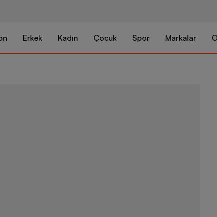
on
Erkek
Kadın
Çocuk
Spor
Markalar
O
Under Armour