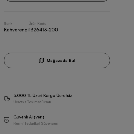
Renk
Ürün Kodu
Kahverengi
1326413-200
Mağazada Bul
5.000 TL Üzeri Kargo Ücretsiz
Ücretsiz Teslimat Fırsatı
Güvenli Alışveriş
Resmi Tedarikçi Güvencesi