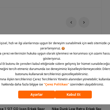
rce 1 '07 CO Icon Erkek Spor
Nike Dunk Low Retro Erkek Spor Aya