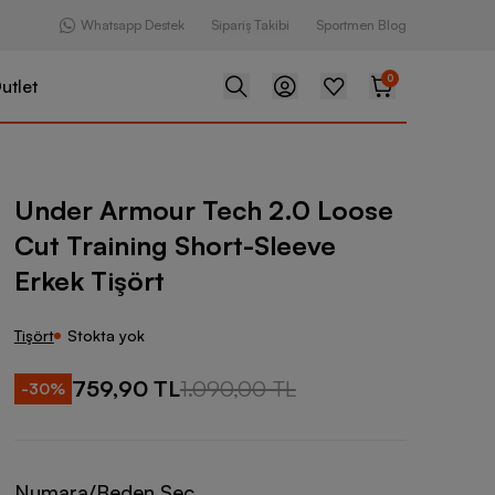
Whatsapp Destek
Sipariş Takibi
Sportmen Blog
0
utlet
 Tech 2.0 Loose Cut Training Short-Sleeve Erkek Tişört
Under Armour Tech 2.0 Loose
Cut Training Short-Sleeve
Erkek Tişört
Tişört
Stokta yok
759,90 TL
1.090,00 TL
-
30
%
Numara/Beden Seç