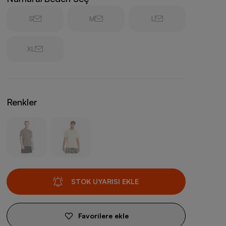
S
M
L
XL
Renkler
STOK UYARISI EKLE
Favorilere ekle