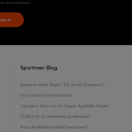
ul etmiş olursunuz.
üye ol
Sportmen Blog
Krampon Nasıl Seçilir? FG ve AG Krampon Farkları Nelerdir?
En İyi Erkek Tişört Markaları
Yaptığınız Spor için En Uygun Ayakkabı Seçimi
2025’in En İyi Basketbol Ayakkabıları
Koşu Ayakkabısını Nasıl Seçersiniz?