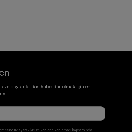
Ayakkabı
Ayakkabı
7.199,90 TL
7.199,90 TL
ten
a ve duyurulardan haberdar olmak için e-
un.
ğmesine tıklayarak kişisel verilerin korunması kapsamında