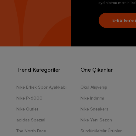
aydınlatma metnini kab
E-Bülten’e 
Trend Kategoriler
Öne Çıkanlar
Nike Erkek Spor Ayakkabı
Okul Alışverişi
Nike P-6000
Nike İndirimi
Nike Outlet
Nike Sneakers
adidas Spezial
Nike Yeni Sezon
The North Face
Sürdürülebilir Ürünler