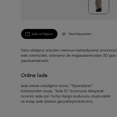
İade ve Değişim
Taksit Seçenekleri
Satın aldığınız üründen memnun kalmadıysanız ürününüzü ku
web sitemizden, isterseniz de mağazalarımızdan 30 gün için
yapılmamaktadır.
Online İade
İade etmek istediğiniz ürünü, “
Siparişlerim
”
bölümünden seçip, “
İade Et
” butonuna tıklayarak
ücretsiz iade için Yurtiçi Kargo kodunuzu oluşturabilir
ve kolay iade işlemini gerçekleştirebilirsiniz.