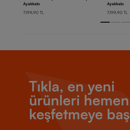
Ayakkabı
Ayakkabı
7.199,90 TL
7.199,90 TL
Tıkla, en yeni
ürünleri hemen
keşfetmeye baş