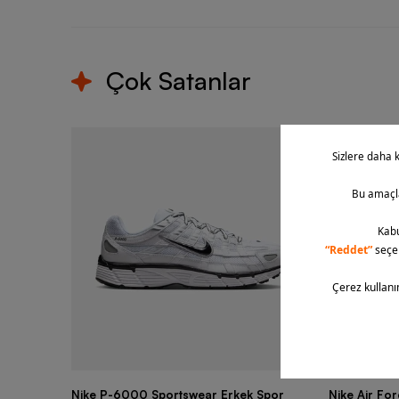
Çok Satanlar
Nike P-6000 Sportswear Erkek Spor
Nike Air Fo