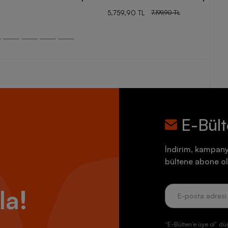
5.759,90 TL
7.199,90 TL
E-Bül
İndirim, kampany
bültene abone ol
la!
“E-Bülten’e üye ol” dü