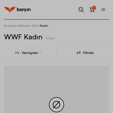
0
Anasayfa
-
Markalar
-
Wwf
-
Kadın
WWF Kadın
0 Ürün
Varsayılan
Filtrele