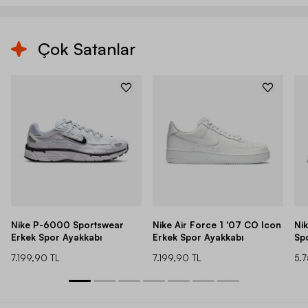
Çok Satanlar
Nike P-6000 Sportswear
Nike Air Force 1 '07 CO Icon
Ni
Erkek Spor Ayakkabı
Erkek Spor Ayakkabı
Sp
7.199,90 TL
7.199,90 TL
5.