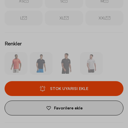
XS
S
M
L
XL
XXL
Renkler
STOK UYARISI EKLE
Favorilere ekle