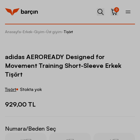
0
Anasayfa
-
Erkek
-
Giyim
-
Üst giyim
-
Tişört
adidas 
adidas AEROREADY Designed for
Movement Training Short-Sleeve Erkek
Tişört
Tişört
Stokta yok
929,00 TL
Numara/Beden Seç