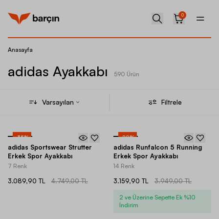
0
Anasayfa
adidas Ayakkabı
590 Ürün
Varsayılan
Filtrele
-
35
%
-
20
%
adidas Sportswear Strutter
adidas Runfalcon 5 Running
Erkek Spor Ayakkabı
Erkek Spor Ayakkabı
7 Renk
14 Renk
3.089,90 TL
4.749,00 TL
3.159,90 TL
3.949,00 TL
2 ve Üzerine Sepette Ek %10
İndirim