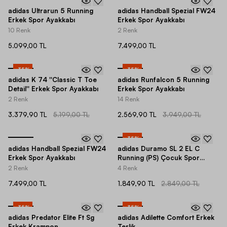
adidas Ultrarun 5 Running
adidas Handball Spezial FW24
Erkek Spor Ayakkabı
Erkek Spor Ayakkabı
10 Renk
2 Renk
5.099,00 TL
7.499,00 TL
-
35
%
-
35
%
adidas K 74 ''Classic T Toe
adidas Runfalcon 5 Running
Detail'' Erkek Spor Ayakkabı
Erkek Spor Ayakkabı
2 Renk
14 Renk
3.379,90 TL
5.199,00 TL
2.569,90 TL
3.949,00 TL
-
35
%
adidas Handball Spezial FW24
adidas Duramo SL 2 EL C
Erkek Spor Ayakkabı
Running (PS) Çocuk Spor
Ayakkabı
2 Renk
4 Renk
7.499,00 TL
1.849,90 TL
2.849,00 TL
-
35
%
-
35
%
adidas Predator Elite Ft Sg
adidas Adilette Comfort Erkek
Erkek Krampon
Terlik