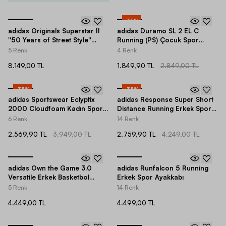
-
35
%
adidas Originals Superstar II
adidas Duramo SL 2 EL C
''50 Years of Street Style''
Running (PS) Çocuk Spor
Unisex Spor Ayakkabı
Ayakkabı
5 Renk
4 Renk
8.149,00 TL
1.849,90 TL
2.849,00 TL
-
35
%
-
35
%
adidas Sportswear Eclyptix
adidas Response Super Short
2000 Cloudfoam Kadın Spor
Distance Running Erkek Spor
Ayakkabı
Ayakkabı
6 Renk
14 Renk
2.569,90 TL
3.949,00 TL
2.759,90 TL
4.249,00 TL
adidas Own the Game 3.0
adidas Runfalcon 5 Running
Versatile Erkek Basketbol
Erkek Spor Ayakkabı
Ayakkabısı
5 Renk
14 Renk
4.449,00 TL
4.499,00 TL