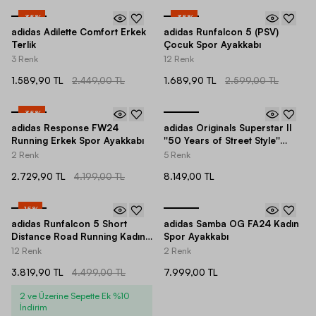
-
35
%
-
35
%
adidas Adilette Comfort Erkek
adidas Runfalcon 5 (PSV)
Terlik
Çocuk Spor Ayakkabı
3 Renk
12 Renk
1.589,90 TL
2.449,00 TL
1.689,90 TL
2.599,00 TL
-
35
%
adidas Response FW24
adidas Originals Superstar II
Running Erkek Spor Ayakkabı
''50 Years of Street Style''
Unisex Spor Ayakkabı
2 Renk
5 Renk
2.729,90 TL
4.199,00 TL
8.149,00 TL
-
15
%
adidas Runfalcon 5 Short
adidas Samba OG FA24 Kadın
Distance Road Running Kadın
Spor Ayakkabı
Spor Ayakkabı
12 Renk
2 Renk
3.819,90 TL
4.499,00 TL
7.999,00 TL
2 ve Üzerine Sepette Ek %10
İndirim