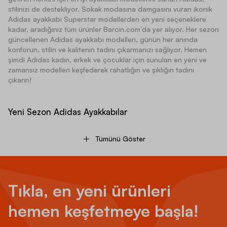
stilinizi de destekliyor. Sokak modasına damgasını vuran ikonik
Adidas ayakkabı Superstar modellerden en yeni seçeneklere
kadar, aradığınız tüm ürünler Barcin.com’da yer alıyor. Her sezon
güncellenen Adidas ayakkabı modelleri, günün her anında
konforun, stilin ve kalitenin tadını çıkarmanızı sağlıyor. Hemen
şimdi Adidas kadın, erkek ve çocuklar için sunulan en yeni ve
zamansız modelleri keşfederek rahatlığın ve şıklığın tadını
çıkarın!
Yeni Sezon Adidas Ayakkabılar
Tümünü Göster
Büyük maceralar, havalı olduğu kadar kaliteli ve sağlam
ayakkabılarla başlıyor. Eğlenceli sportif etkinliklerden
profesyonel antrenmanlara ve günlük hayata kadar,
dilediğinizde özgürce adım atmanın keyfini çıkarmanız için
Tıkla, en yeni ürünleri
birbirinden kaliteli Adidas ayakkabı modellerini keşfedebilirsiniz.
Her sezon moda dünyasını yeniden şekillendiren ayakkabılar
hemen keşfetmeye başla!
tasarlayan Adidas, klasik modelleri ve trendleri yakalamanıza
yardımcı oluyor. Adidas ayakkabı koleksiyonundaki kadın, erkek