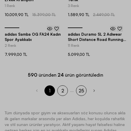
1 Renk
3 Renk
10.009,90 TL
15.399,00 TL
1.589,90 TL
2.449,00 TL
adidas Samba OG FA24 Kadın
adidas Duramo SL 2 Adiwear
Spor Ayakkabı
Short Distance Road Running
Erkek Spor Ayakkabı
2 Renk
11 Renk
7.999,00 TL
5.099,00 TL
590
üründen
24
ürün görüntüledin
1
2
25
...
Tüm dünyada spor giyim ve aksesuarları söz konusu olunca akla
ilk gelen markalar arasında yer alan Adidas, her koşulda rahatlık
ve stil sunan ürünler yaratıyor. Aktif yaşamı hayat felsefesi haline
getiren herkes için en iyi ayakkabı modellerini sunan Adidas,