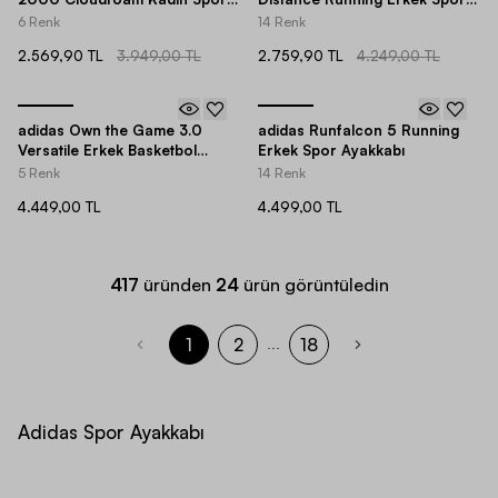
Ayakkabı
Ayakkabı
6 Renk
14 Renk
2.569,90 TL
3.949,00 TL
2.759,90 TL
4.249,00 TL
adidas Own the Game 3.0
adidas Runfalcon 5 Running
Versatile Erkek Basketbol
Erkek Spor Ayakkabı
Ayakkabısı
5 Renk
14 Renk
4.449,00 TL
4.499,00 TL
417
üründen
24
ürün görüntüledin
1
2
18
...
Adidas Spor Ayakkabı