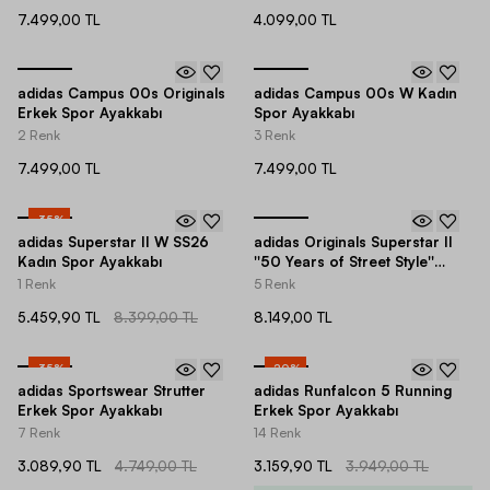
7.499,00 TL
4.099,00 TL
adidas Campus 00s Originals
adidas Campus 00s W Kadın
Erkek Spor Ayakkabı
Spor Ayakkabı
2 Renk
3 Renk
7.499,00 TL
7.499,00 TL
-
35
%
adidas Superstar II W SS26
adidas Originals Superstar II
Kadın Spor Ayakkabı
''50 Years of Street Style''
Unisex Spor Ayakkabı
1 Renk
5 Renk
5.459,90 TL
8.399,00 TL
8.149,00 TL
-
35
%
-
20
%
adidas Sportswear Strutter
adidas Runfalcon 5 Running
Erkek Spor Ayakkabı
Erkek Spor Ayakkabı
7 Renk
14 Renk
3.089,90 TL
4.749,00 TL
3.159,90 TL
3.949,00 TL