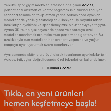
Yenilikçi spor giyim markaları arasında öne çıkan
Adidas
,
performansı artırmak ve konfor sağlamak için sınırları zorluyor.
Standart tasarımları takip etmek yerine Adidas spor ayakkabı
modellerinde yenilikçi teknolojiler kullanıyor. Üç boyutlu taban
baskılarıyla ayakkabı ve spor deneyimini bir üst seviyeye taşıyor.
Ayrıca 3D teknolojisi sayesinde spora ve sporcuya özel
modeller tasarlamak için maksimum performans gösteriyor. Bu
özellikleriyle tüm modellerin her biri kent yaşamına ve yoğun
tempoya ayak uydurmak üzere tasarlanıyor.
Aynı zamanda aktivitelere özel olarak tasarlanan ayakkabılar için
Adidas, ihtiyaçlar doğrultusunda özel teknolojileri kullanabilmek
için sporcularla çalışıyor. Buna ek olarak ürün geliştiricileri
Tümünü Göster
yüksek hızlı kameralar ve fleksiyon sensörleri ile ayağın her
bölümünü haritalayan ARAMIS teknolojisiyle kasların, tendonların
ve kemiklerin hareketlerine göre modelleri dizayn ediyor. Tüm
özellikleriyle ayak sağlığını ve konforu ön plana alan Adidas spor
ayakkabı modelleri, şıklığından ve özel tarzından da ödün
Tıkla, en yeni ürünleri
vermiyor. Ayakkabının renk ve tasarımları için özel stilistlerle
çalışıyor. Bu sayede ayakkabı serilerinin her biri şıklığıyla ve renk
hemen keşfetmeye başla!
seçenekleriyle kullanıcılarına stil kazandırıyor.