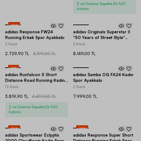
2 ve Üzerine Sepette Ek %10
İndirim
-
35
%
adidas Response FW24
adidas Originals Superstar II
Running Erkek Spor Ayakkabı
''50 Years of Street Style''
Unisex Spor Ayakkabı
2 Renk
5 Renk
2.729,90 TL
4.199,00 TL
8.149,00 TL
-
15
%
adidas Runfalcon 5 Short
adidas Samba OG FA24 Kadın
Distance Road Running Kadın
Spor Ayakkabı
Spor Ayakkabı
12 Renk
2 Renk
3.819,90 TL
4.499,00 TL
7.999,00 TL
2 ve Üzerine Sepette Ek %10
İndirim
-
35
%
-
35
%
adidas Sportswear Eclyptix
adidas Response Super Short
2000 Cloudfoam Kadın Spor
Distance Running Erkek Spor