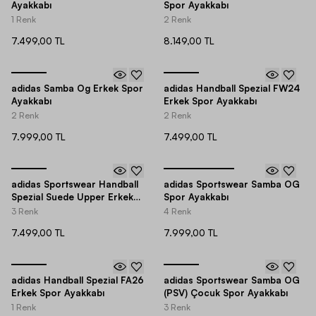
Ayakkabı
Spor Ayakkabı
1 Renk
2 Renk
7.499,00 TL
8.149,00 TL
adidas Samba Og Erkek Spor
adidas Handball Spezial FW24
Ayakkabı
Erkek Spor Ayakkabı
2 Renk
2 Renk
7.999,00 TL
7.499,00 TL
adidas Sportswear Handball
adidas Sportswear Samba OG
Spezial Suede Upper Erkek
Spor Ayakkabı
Spor Ayakkabı
3 Renk
4 Renk
7.499,00 TL
7.999,00 TL
adidas Handball Spezial FA26
adidas Sportswear Samba OG
Erkek Spor Ayakkabı
(PSV) Çocuk Spor Ayakkabı
1 Renk
3 Renk