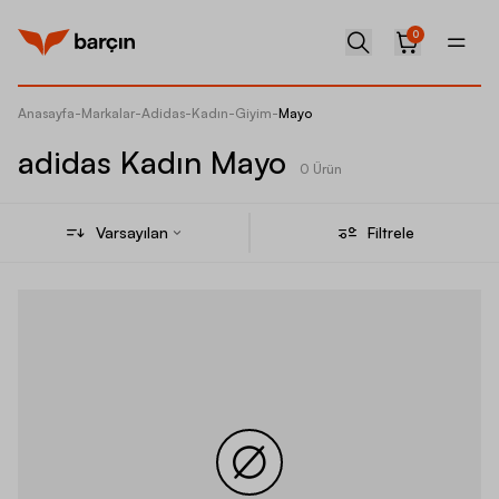
0
Anasayfa
-
Markalar
-
Adidas
-
Kadın
-
Giyim
-
Mayo
adidas Kadın Mayo
0 Ürün
Varsayılan
Filtrele