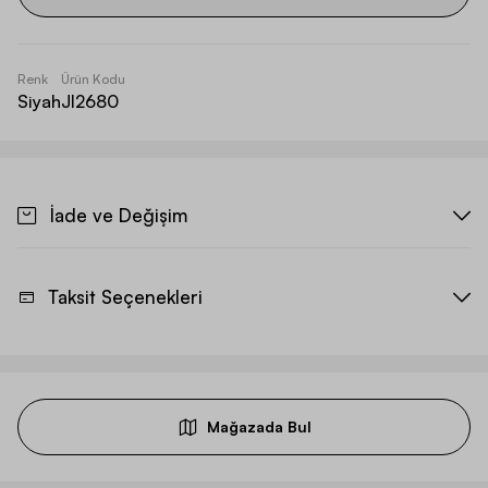
Renk
Ürün Kodu
Siyah
JI2680
İade ve Değişim
Taksit Seçenekleri
Mağazada Bul