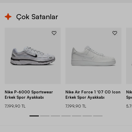
Çok Satanlar
Nike P-6000 Sportswear
Nike Air Force 1 '07 CO Icon
Ni
Erkek Spor Ayakkabı
Erkek Spor Ayakkabı
Sp
7.199,90 TL
7.199,90 TL
5.