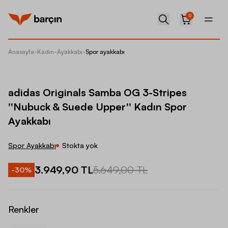
0
Anasayfa
-
Kadın
-
Ayakkabı
-
Spor ayakkabı
adidas 
adidas Originals Samba OG 3-Stripes
''Nubuck & Suede Upper'' Kadın Spor
Ayakkabı
Spor Ayakkabı
Stokta yok
3.949,90 TL
5.649,00 TL
-
30
%
Renkler