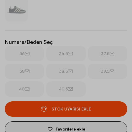
Numara/Beden Seç
36
36.5
37.5
38
38.5
39.5
40
40.5
STOK UYARISI EKLE
Favorilere ekle