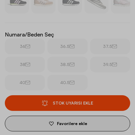
Numara/Beden Seç
36
36.5
37.5
38
38.5
39.5
40
40.5
STOK UYARISI EKLE
Favorilere ekle