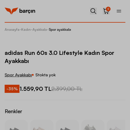
0
Anasayfa
-
Kadın
-
Ayakkabı
-
Spor ayakkabı
adidas 
adidas Run 60s 3.0 Lifestyle Kadın Spor
Ayakkabı
Spor Ayakkabı
Stokta yok
1.559,90 TL
2.399,00 TL
-
35
%
Renkler