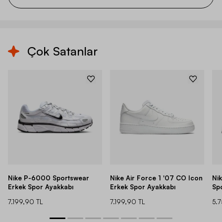
Çok Satanlar
Nike P-6000 Sportswear
Nike Air Force 1 '07 CO Icon
Ni
Erkek Spor Ayakkabı
Erkek Spor Ayakkabı
Sp
7.199,90 TL
7.199,90 TL
5.