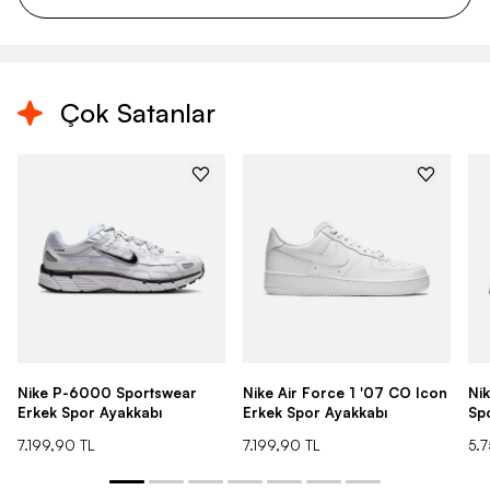
Çok Satanlar
Nike P-6000 Sportswear
Nike Air Force 1 '07 CO Icon
Ni
Erkek Spor Ayakkabı
Erkek Spor Ayakkabı
Sp
7.199,90 TL
7.199,90 TL
5.