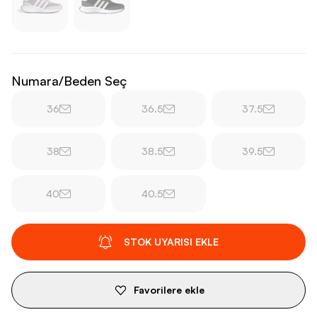
Numara/Beden Seç
36
36.5
37.5
38
38.5
39.5
40
40.5
STOK UYARISI EKLE
Favorilere ekle