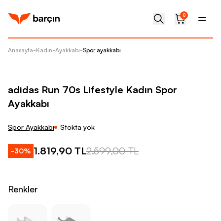
0
Anasayfa
-
Kadın
-
Ayakkabı
-
Spor ayakkabı
adidas 
adidas Run 70s Lifestyle Kadın Spor
Ayakkabı
Spor Ayakkabı
Stokta yok
1.819,90 TL
2.599,00 TL
-
30
%
Renkler