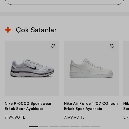
Çok Satanlar
Nike P-6000 Sportswear
Nike Air Force 1 '07 CO Icon
Ni
Erkek Spor Ayakkabı
Erkek Spor Ayakkabı
Sp
7.199,90 TL
7.199,90 TL
5.