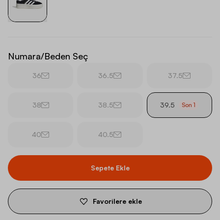
Numara/Beden Seç
36
36.5
37.5
38
38.5
39.5
Son
1
40
40.5
Sepete Ekle
Favorilere ekle