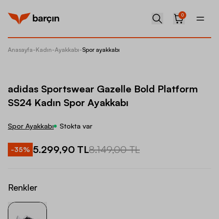
0
Anasayfa
-
Kadın
-
Ayakkabı
-
Spor ayakkabı
adidas 
adidas Sportswear Gazelle Bold Platform
SS24 Kadın Spor Ayakkabı
Spor Ayakkabı
Stokta var
5.299,90 TL
8.149,00 TL
-
35
%
Renkler