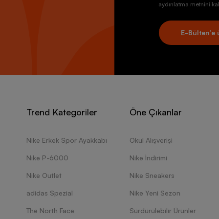
aydınlatma metnini kab
E-Bülten’e 
Trend Kategoriler
Öne Çıkanlar
Nike Erkek Spor Ayakkabı
Okul Alışverişi
Nike P-6000
Nike İndirimi
Nike Outlet
Nike Sneakers
adidas Spezial
Nike Yeni Sezon
The North Face
Sürdürülebilir Ürünler