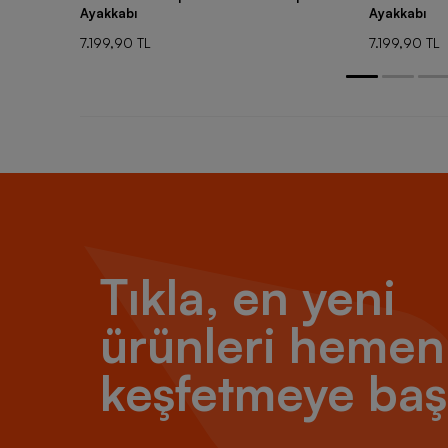
Ayakkabı
Ayakkabı
7.199,90 TL
7.199,90 TL
Tıkla, en yeni
ürünleri hemen
keşfetmeye baş