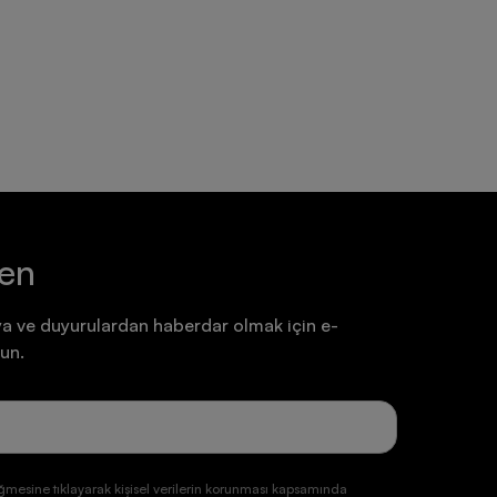
Ayakkabı
Ayakkabı
7.199,90 TL
7.199,90 TL
ten
a ve duyurulardan haberdar olmak için e-
un.
ğmesine tıklayarak kişisel verilerin korunması kapsamında