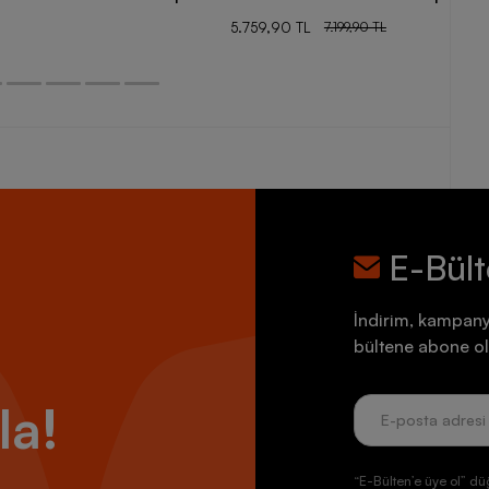
5.759,90 TL
7.199,90 TL
E-Bül
İndirim, kampany
bültene abone ol
la!
“E-Bülten’e üye ol” dü