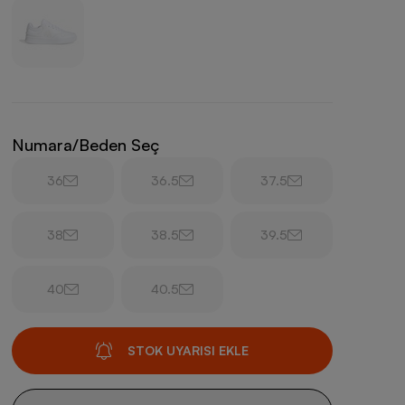
Numara/Beden Seç
36
36.5
37.5
38
38.5
39.5
40
40.5
STOK UYARISI EKLE