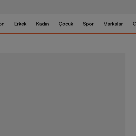
on
Erkek
Kadın
Çocuk
Spor
Markalar
O
adidas Sport