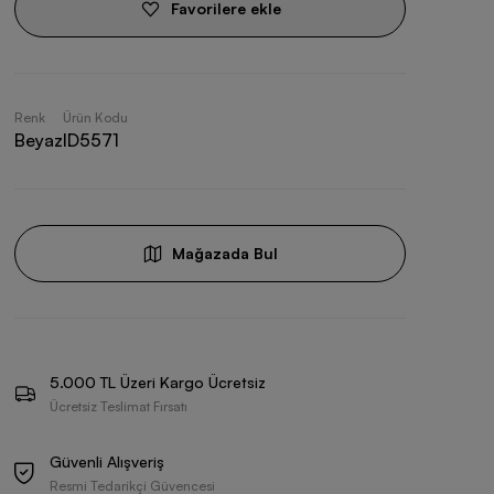
Favorilere ekle
Renk
Ürün Kodu
Beyaz
ID5571
Mağazada Bul
5.000 TL Üzeri Kargo Ücretsiz
Ücretsiz Teslimat Fırsatı
Güvenli Alışveriş
Resmi Tedarikçi Güvencesi