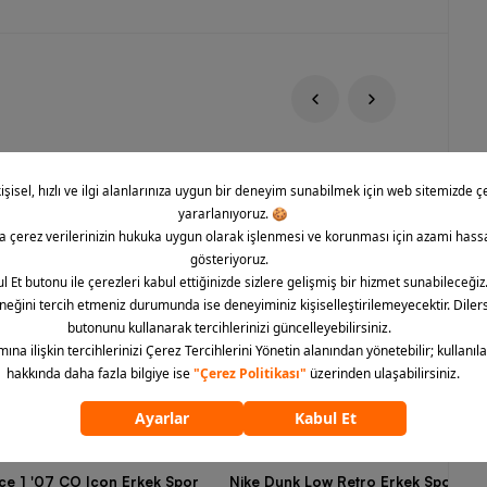
rce 1 '07 CO Icon Erkek Spor
Nike Dunk Low Retro Erkek Spor Aya