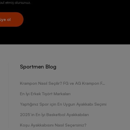
ul etmiş olursunuz.
üye ol
Sportmen Blog
Krampon Nasıl Seçilir? FG ve AG Krampon Farkları Nelerdir?
En İyi Erkek Tişört Markaları
Yaptığınız Spor için En Uygun Ayakkabı Seçimi
2025’in En İyi Basketbol Ayakkabıları
Koşu Ayakkabısını Nasıl Seçersiniz?