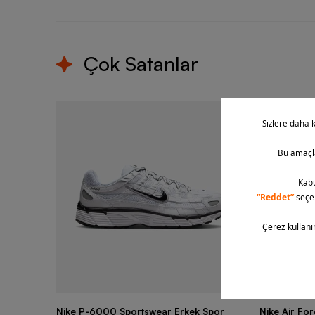
Çok Satanlar
Nike P-6000 Sportswear Erkek Spor
Nike Air Fo