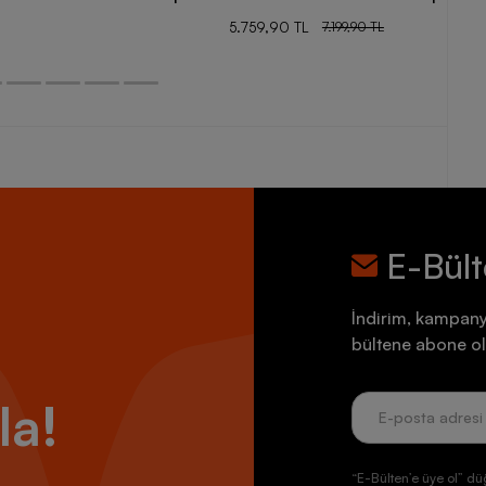
5.759,90 TL
7.199,90 TL
E-Bül
İndirim, kampany
bültene abone ol
la!
“E-Bülten’e üye ol” dü