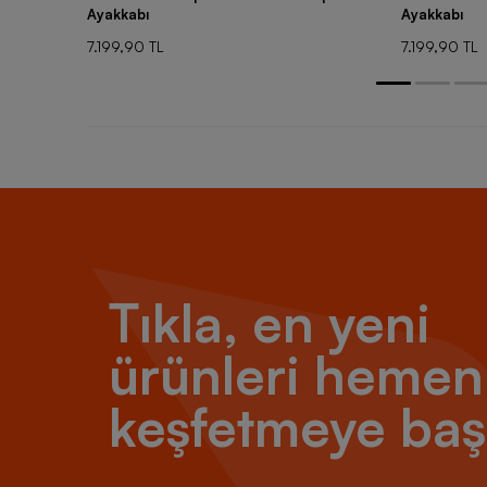
Ayakkabı
Ayakkabı
7.199,90 TL
7.199,90 TL
Tıkla, en yeni
ürünleri hemen
keşfetmeye baş