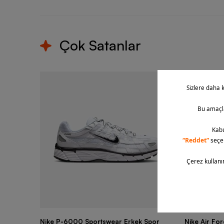
Çok Satanlar
Nike P-6000 Sportswear Erkek Spor
Nike Air Fo