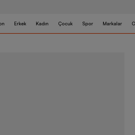
on
Erkek
Kadın
Çocuk
Spor
Markalar
O
adidas Spor