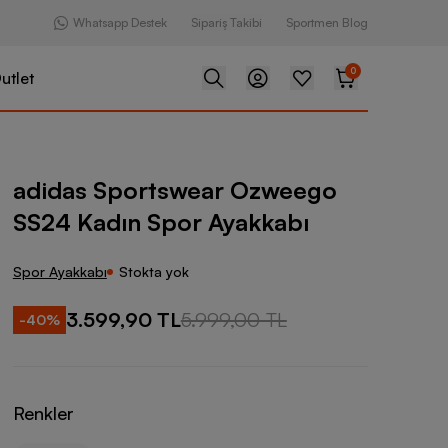
Whatsapp Destek
Sipariş Takibi
Sportmen Blog
0
utlet
tswear Ozweego SS24 Kadın Spor Ayakkabı
adidas Sportswear Ozweego
SS24 Kadın Spor Ayakkabı
Spor Ayakkabı
Stokta yok
3.599,90 TL
5.999,00 TL
-
40
%
Renkler