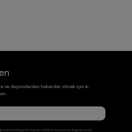
Ayakkabı
Ayakkabı
7.199,90 TL
7.199,90 TL
ten
a ve duyurulardan haberdar olmak için e-
un.
ğmesine tıklayarak kişisel verilerin korunması kapsamında