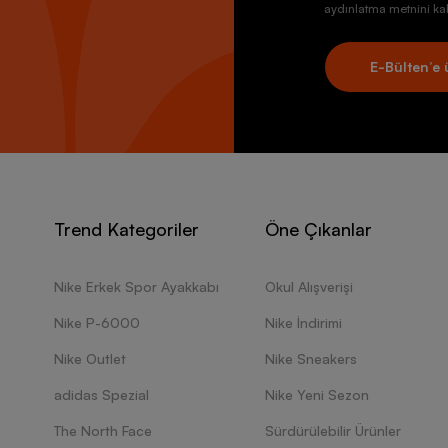
aydınlatma metnini kab
E-Bülten’e 
Trend Kategoriler
Öne Çıkanlar
Nike Erkek Spor Ayakkabı
Okul Alışverişi
Nike P-6000
Nike İndirimi
Nike Outlet
Nike Sneakers
adidas Spezial
Nike Yeni Sezon
The North Face
Sürdürülebilir Ürünler