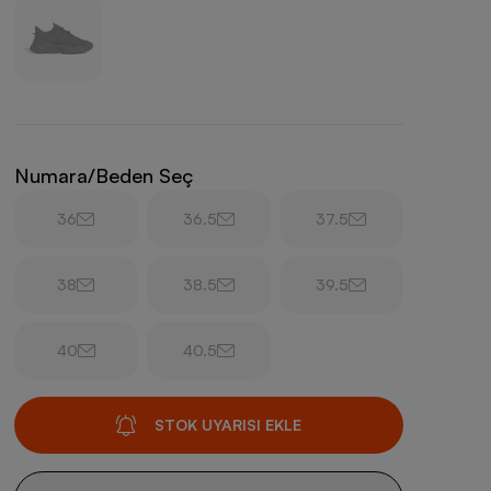
Numara/Beden Seç
36
36.5
37.5
38
38.5
39.5
40
40.5
STOK UYARISI EKLE