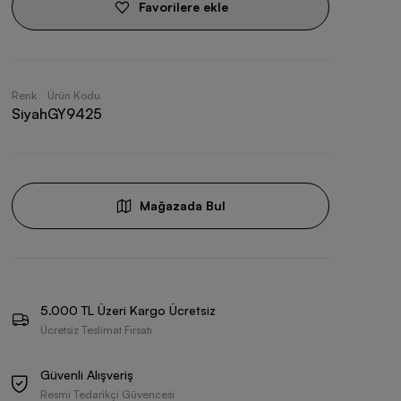
Favorilere ekle
Renk
Ürün Kodu
Siyah
GY9425
Mağazada Bul
5.000 TL Üzeri Kargo Ücretsiz
Ücretsiz Teslimat Fırsatı
Güvenli Alışveriş
Resmi Tedarikçi Güvencesi