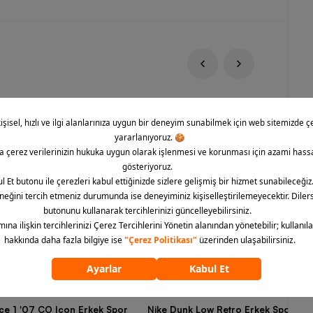
rce 1 '07 CO Icon Erkek Spor
Nike Dunk Low Retro Erkek Spor Aya