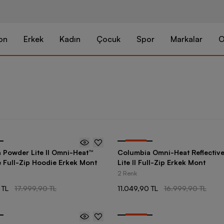
on
Erkek
Kadın
Çocuk
Spor
Markalar
O
-
35
%
 Powder Lite II Omni-Heat™
Columbia Omni-Heat Reflectiv
e Full-Zip Hoodie Erkek Mont
Lite II Full-Zip Erkek Mont
2 Renk
 TL
17.999,90 TL
11.049,90 TL
16.999,90 TL
-
30
%