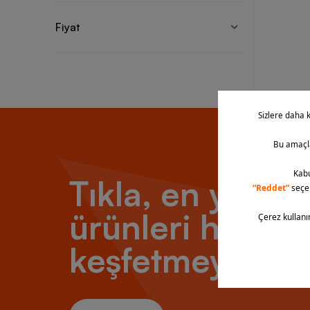
Columbi
Fiyat
yüksek 
sağlar.
oluştur
de kusu
marka t
faydala
tanırke
Columb
Tıkla, en yeni
İddialı
mevsim 
faydala
ürünleri hemen
ayakkab
ortoped
keşfetmeye baş
sahip o
sebebiy
Yüksek 
çeker. 