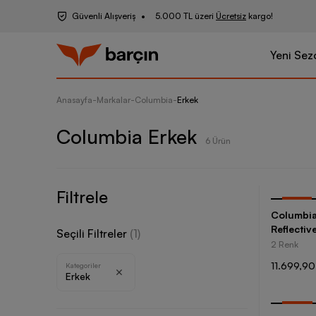
Güvenli Alışveriş
5.000 TL üzeri
Ücretsiz
kargo!
Yeni Sez
Anasayfa
-
Markalar
-
Columbia
-
Erkek
Columbia Erkek
6 Ürün
Filtrele
-
35
%
Columbia
Reflectiv
Seçili Filtreler
(
1
)
2 Renk
11.699,90
Kategoriler
Erkek
-
30
%