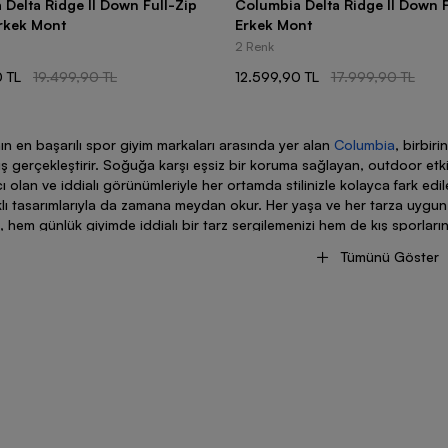
Delta Ridge II Down Full-Zip
Columbia Delta Ridge II Down F
rkek Mont
Erkek Mont
2 Renk
 TL
19.499,90 TL
12.599,90 TL
17.999,90 TL
n en başarılı spor giyim markaları arasında yer alan
Columbia
, birbiri
 gerçekleştirir. Soğuğa karşı eşsiz bir koruma sağlayan, outdoor etk
ı olan ve iddialı görünümleriyle her ortamda stilinizle kolayca fark edi
lı tasarımlarıyla da zamana meydan okur. Her yaşa ve her tarza uygun
i, hem günlük giyimde iddialı bir tarz sergilemenizi hem de kış sporla
Tümünü Göster
bia Erkek Ürünleri Nelerdir?
a tarafından tasarlanan erkek ürünleri arasında montlar, ceketler, pan
olumbia mont
modelleri, kalın dokuları ve rüzgârı önleyen özel tasarı
 dengeler ve kendinizi daima sıcak hissetmenize olanak tanır. Hafif yap
ri, vücudunuza ağırlık bindirmeyen tasarımları sayesinde zorlu doğa
enize imkân tanır. Dört mevsim boyunca giyebileceğiniz
Columbia ce
lük giyimde hem de kampçılık, tırmanıcılık, mağaracılık, trekking gibi o