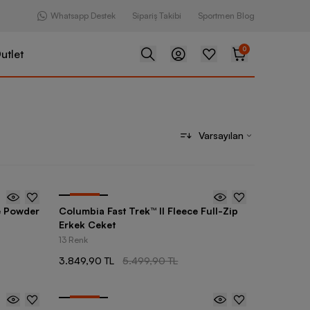
Whatsapp Destek
Sipariş Takibi
Sportmen Blog
0
utlet
Varsayılan
-
30
%
e Powder
Columbia Fast Trek™ II Fleece Full-Zip
Erkek Ceket
13 Renk
3.849,90 TL
5.499,90 TL
-
30
%