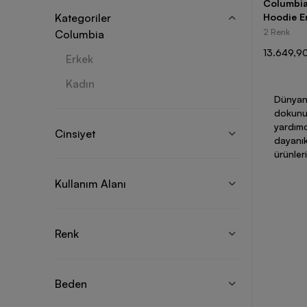
Columbia 
Kategoriler
Hoodie E
2 Renk
Columbia
13.649,90
Erkek
Kadın
Dünyanı
dokunuş
yardımc
Cinsiyet
dayanık
ürünler
Colum
Kullanım Alanı
Columbi
Renk
çıkar.
C
ısınızı
modelle
edebilm
Beden
hem gün