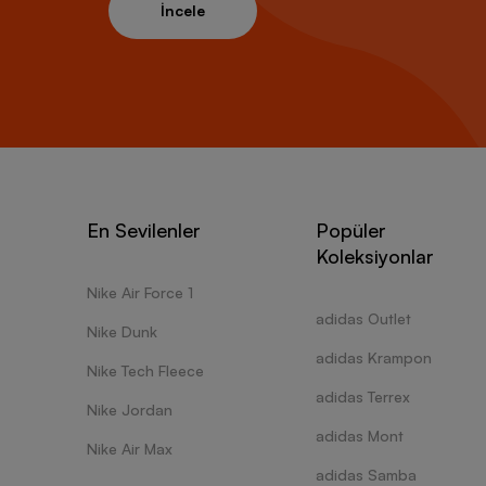
İncele
da zama
gün boy
erkek s
yardımc
Colum
Columbi
Aşağıda
En Sevilenler
Popüler
zenginle
Koleksiyonlar
Columbi
Nike Air Force 1
gibi dı
adidas Outlet
oluştura
Nike Dunk
Günlük 
adidas Krampon
sweatshi
Nike Tech Fleece
Kar bot
adidas Terrex
giyebil
Nike Jordan
Bilek k
adidas Mont
Nike Air Max
iddialı 
adidas Samba