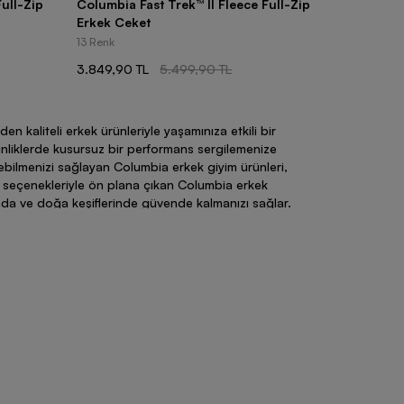
ull-Zip
Columbia Fast Trek™ II Fleece Full-Zip
Erkek Ceket
13 Renk
3.849,90 TL
5.499,90 TL
nden kaliteli erkek ürünleriyle yaşamınıza etkili bir
inliklerde kusursuz bir performans sergilemenize
lebilmenizi sağlayan Columbia erkek giyim ürünleri,
 seçenekleriyle ön plana çıkan Columbia erkek
rında ve doğa keşiflerinde güvende kalmanızı sağlar.
tolonlar, ayakkabılar ve tişört seçenekleri ön plana
mları sayesinde en zorlu hava koşullarında bile vücut
ılarıyla da ön plana çıkan Columbia erkek mont
 sporlarında ve günlük yaşamda özgürce hareket
ket
çeşitleri de sportif tasarımları ve esnek dokularıyla
utdoor etkinliklerde tercih edilebilir.