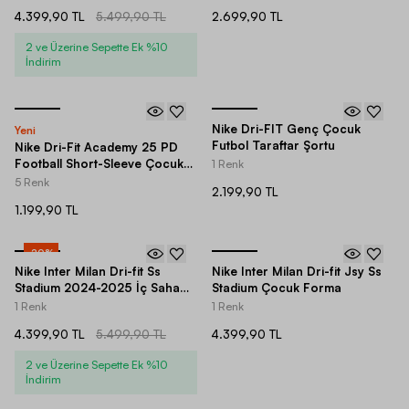
4.399,90 TL
5.499,90 TL
2.699,90 TL
2 ve Üzerine Sepette Ek %10
İndirim
Nike Dri-FIT Genç Çocuk
Yeni
Futbol Taraftar Şortu
Nike Dri-Fit Academy 25 PD
Football Short-Sleeve Çocuk
1 Renk
Tişört
5 Renk
2.199,90 TL
1.199,90 TL
-
20
%
Nike Inter Milan Dri-fit Ss
Nike Inter Milan Dri-fit Jsy Ss
Stadium 2024-2025 İç Saha
Stadium Çocuk Forma
Forma
1 Renk
1 Renk
4.399,90 TL
5.499,90 TL
4.399,90 TL
2 ve Üzerine Sepette Ek %10
İndirim