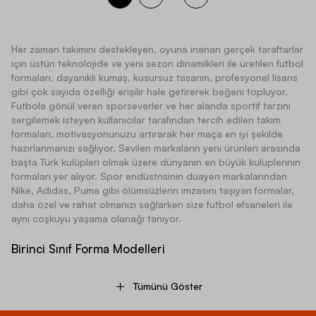
Her zaman takımını destekleyen, oyuna inanan gerçek taraftarlar
için üstün teknolojide ve yeni sezon dinamikleri ile üretilen
futbol
formaları
, dayanıklı kumaş, kusursuz tasarım, profesyonel lisans
gibi çok sayıda özelliği erişilir hale getirerek beğeni topluyor.
Futbola gönül veren sporseverler ve her alanda sportif tarzını
sergilemek isteyen kullanıcılar tarafından tercih edilen
takım
formaları
, motivasyonunuzu artırarak her maça en iyi şekilde
hazırlanmanızı sağlıyor. Sevilen markaların yeni ürünleri arasında
başta Türk kulüpleri olmak üzere dünyanın en büyük kulüplerinin
formaları yer alıyor. Spor endüstrisinin duayen markalarından
Nike, Adidas, Puma gibi ölümsüzlerin imzasını taşıyan formalar,
daha özel ve rahat olmanızı sağlarken size futbol efsaneleri ile
aynı coşkuyu yaşama olanağı tanıyor.
Birinci Sınıf Forma Modelleri
Tümünü Göster
Son derece kullanışlı olan birinci sınıf modeller gerek günlük
giyimde gerekse maç ya da antrenman saatlerinde profesyonel