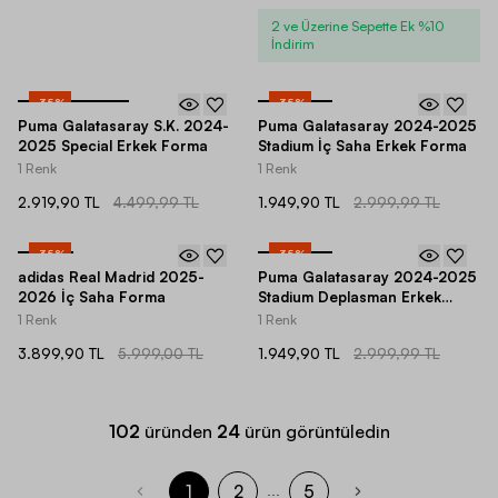
2 ve Üzerine Sepette Ek %10
İndirim
-
35
%
-
35
%
Puma Galatasaray S.K. 2024-
Puma Galatasaray 2024-2025
2025 Special Erkek Forma
Stadium İç Saha Erkek Forma
1 Renk
1 Renk
2.919,90 TL
4.499,99 TL
1.949,90 TL
2.999,99 TL
-
35
%
-
35
%
adidas Real Madrid 2025-
Puma Galatasaray 2024-2025
2026 İç Saha Forma
Stadium Deplasman Erkek
Forma
1 Renk
1 Renk
3.899,90 TL
5.999,00 TL
1.949,90 TL
2.999,99 TL
102
üründen
24
ürün görüntüledin
1
2
5
...