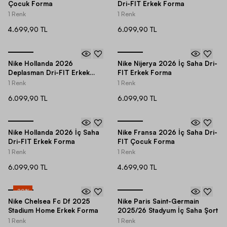
Çocuk Forma
Dri-FIT Erkek Forma
1 Renk
1 Renk
4.699,90 TL
6.099,90 TL
Nike Hollanda 2026
Nike Nijerya 2026 İç Saha Dri-
Deplasman Dri-FIT Erkek
FIT Erkek Forma
Forma
1 Renk
1 Renk
6.099,90 TL
6.099,90 TL
Nike Hollanda 2026 İç Saha
Nike Fransa 2026 İç Saha Dri-
Dri-FIT Erkek Forma
FIT Çocuk Forma
1 Renk
1 Renk
6.099,90 TL
4.699,90 TL
-
20
%
Nike Chelsea Fc Df 2025
Nike Paris Saint-Germain
Stadium Home Erkek Forma
2025/26 Stadyum İç Saha Şort
1 Renk
1 Renk