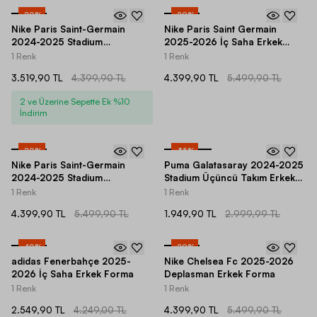
-
20
%
-
20
%
Nike Paris Saint-Germain
Nike Paris Saint Germain
2024-2025 Stadium
2025-2026 İç Saha Erkek
Deplasman Çocuk Forma
Forma
1 Renk
1 Renk
3.519,90 TL
4.399,90 TL
4.399,90 TL
5.499,90 TL
2 ve Üzerine Sepette Ek %10
İndirim
-
20
%
-
35
%
Nike Paris Saint-Germain
Puma Galatasaray 2024-2025
2024-2025 Stadium
Stadium Üçüncü Takım Erkek
Deplasman Erkek Forma
Forma
1 Renk
1 Renk
4.399,90 TL
5.499,90 TL
1.949,90 TL
2.999,99 TL
-
40
%
-
20
%
adidas Fenerbahçe 2025-
Nike Chelsea Fc 2025-2026
2026 İç Saha Erkek Forma
Deplasman Erkek Forma
1 Renk
1 Renk
2.549,90 TL
4.249,00 TL
4.399,90 TL
5.499,90 TL