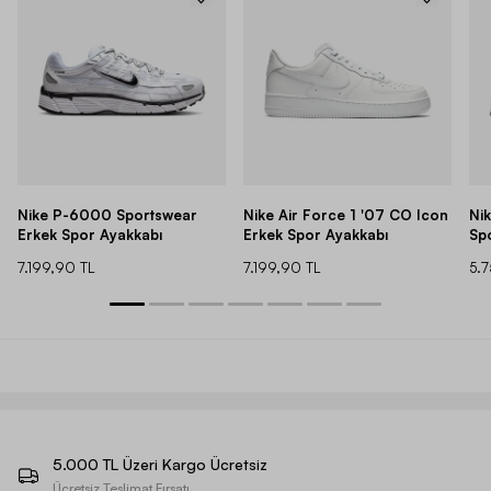
Nike P-6000 Sportswear
Nike Air Force 1 '07 CO Icon
Ni
Erkek Spor Ayakkabı
Erkek Spor Ayakkabı
Sp
7.199,90 TL
7.199,90 TL
5.
5.000 TL Üzeri Kargo Ücretsiz
Ücretsiz Teslimat Fırsatı