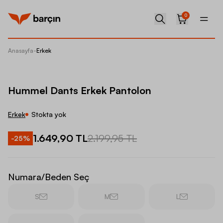
0
Anasayfa
-
Erkek
Hummel
Hummel Dants Erkek Pantolon
Erkek
Stokta yok
1.649,90 TL
2.199,95 TL
-
25
%
Numara/Beden Seç
S
M
L