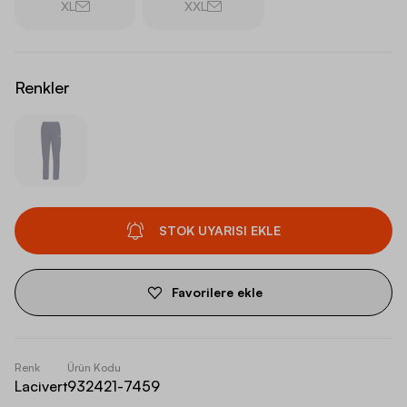
XL
XXL
Renkler
STOK UYARISI EKLE
Favorilere ekle
Renk
Ürün Kodu
Lacivert
932421-7459