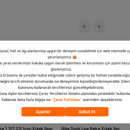
rce 1 '07 CO Icon Erkek Spor
Nike Dunk Low Retro Erkek Spor Aya