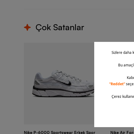
Çok Satanlar
Nike P-6000 Sportswear Erkek Spor
Nike Air Fo