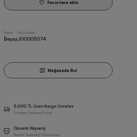
Favorilere ekle
Renk
Ürün Kodu
Beyaz
J00005074
Mağazada Bul
5.000 TL Üzeri Kargo Ücretsiz
Ücretsiz Teslimat Fırsatı
Güvenli Alışveriş
Resmi Tedarikçi Güvencesi