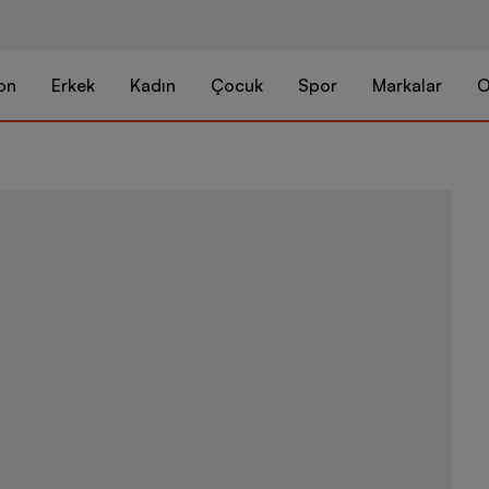
on
Erkek
Kadın
Çocuk
Spor
Markalar
O
Merrell Agili