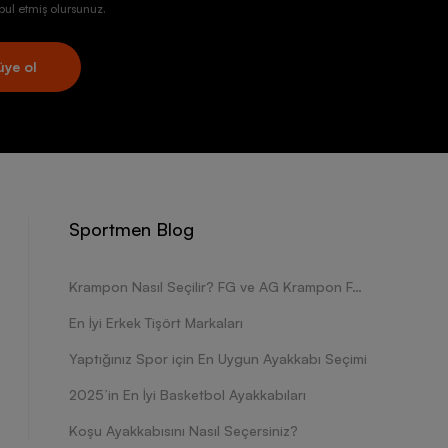
ul etmiş olursunuz.
üye ol
Sportmen Blog
Krampon Nasıl Seçilir? FG ve AG Krampon Farkları Nelerdir?
En İyi Erkek Tişört Markaları
Yaptığınız Spor için En Uygun Ayakkabı Seçimi
2025’in En İyi Basketbol Ayakkabıları
Koşu Ayakkabısını Nasıl Seçersiniz?