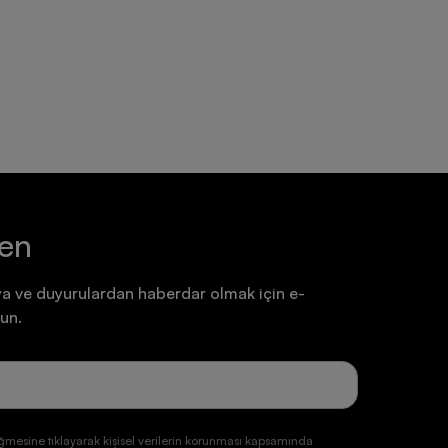
Ayakkabı
Ayakkabı
7.199,90 TL
7.199,90 TL
ten
a ve duyurulardan haberdar olmak için e-
un.
ğmesine tıklayarak kişisel verilerin korunması kapsamında