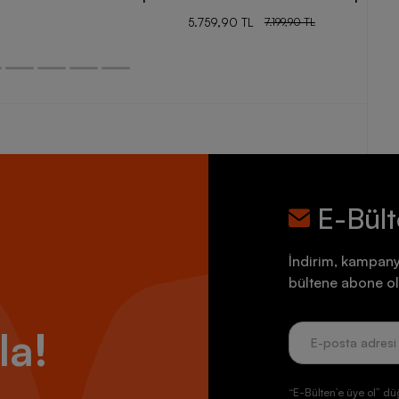
5.759,90 TL
7.199,90 TL
E-Bül
İndirim, kampany
bültene abone ol
la!
“E-Bülten’e üye ol” dü