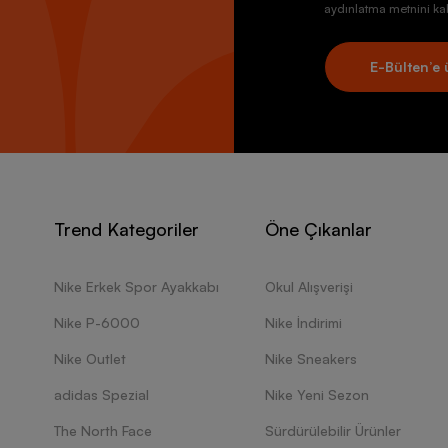
aydınlatma metnini kab
E-Bülten’e 
Trend Kategoriler
Öne Çıkanlar
Nike Erkek Spor Ayakkabı
Okul Alışverişi
Nike P-6000
Nike İndirimi
Nike Outlet
Nike Sneakers
adidas Spezial
Nike Yeni Sezon
The North Face
Sürdürülebilir Ürünler