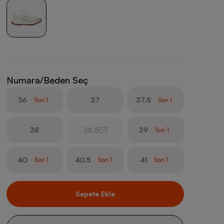
Numara/Beden Seç
36
37
37.5
Son
1
Son
1
38
38.5
39
Son
1
40
40.5
41
Son
1
Son
1
Son
1
Sepete Ekle