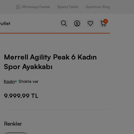
Whatsapp Destek
Sipariş Takibi
Sportmen Blog
0
utlet
ty Peak 6 Kadın Spor Ayakkabı
Merrell Agility Peak 6 Kadın
Spor Ayakkabı
Kadın
Stokta var
9.999,99 TL
Renkler