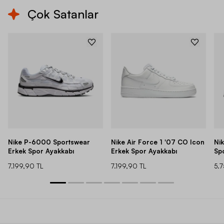
Çok Satanlar
Nike P-6000 Sportswear
Nike Air Force 1 '07 CO Icon
Ni
Erkek Spor Ayakkabı
Erkek Spor Ayakkabı
Sp
7.199,90 TL
7.199,90 TL
5.