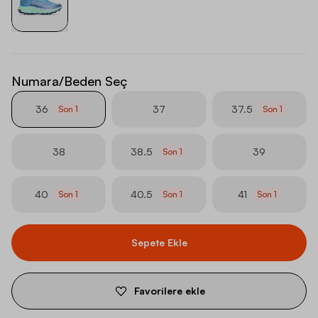
Numara/Beden Seç
36
37
37.5
Son
1
Son
1
38
38.5
39
Son
1
40
40.5
41
Son
1
Son
1
Son
1
Sepete Ekle
Favorilere ekle