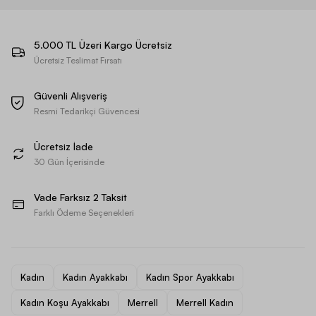
5.000 TL Üzeri Kargo Ücretsiz
Ücretsiz Teslimat Fırsatı
Güvenli Alışveriş
Resmi Tedarikçi Güvencesi
Ücretsiz İade
30 Gün İçerisinde
Vade Farksız 2 Taksit
Farklı Ödeme Seçenekleri
Kadın
Kadın Ayakkabı
Kadın Spor Ayakkabı
Kadın Koşu Ayakkabı
Merrell
Merrell Kadın