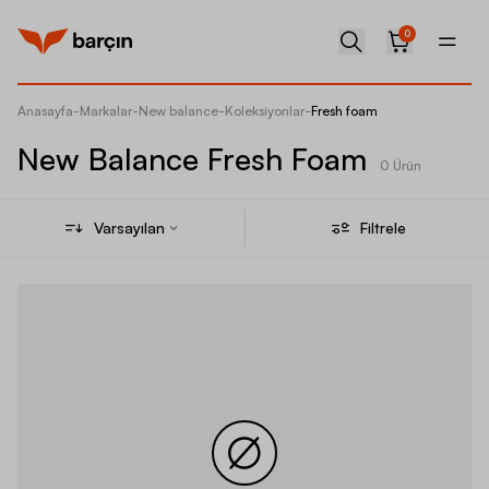
0
Anasayfa
-
Markalar
-
New balance
-
Koleksiyonlar
-
Fresh foam
New Balance Fresh Foam
0 Ürün
Varsayılan
Filtrele