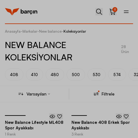
0
Anasayfa
-
Markalar
-
New balance
-
Koleksiyonlar
NEW BALANCE
28
Ürün
KOLEKSİYONLAR
408
410
480
500
530
574
3
Varsayılan
Filtrele
New Balance Lifestyle ML408
New Balance 408 Erkek Spor
Spor Ayakkabı
Ayakkabı
1 Renk
3 Renk