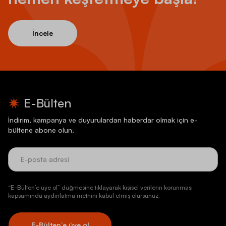
İncele
E-Bülten
İndirim, kampanya ve duyurulardan haberdar olmak için e-
bültene abone olun.
“E-Bülten’e üye ol” düğmesine tıklayarak kişisel verilerin korunması
kapsamında aydınlatma metnini kabul etmiş olursunuz.
E-Bülten’e üye ol