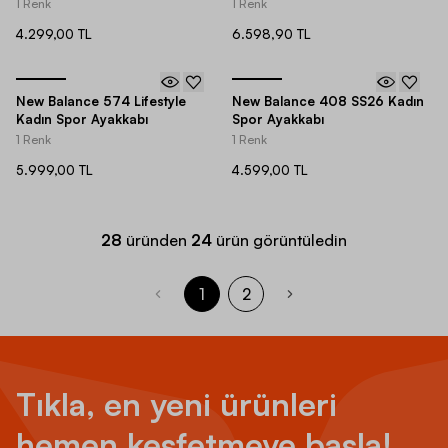
1 Renk
1 Renk
4.299,00 TL
6.598,90 TL
New Balance 574 Lifestyle
New Balance 408 SS26 Kadın
Kadın Spor Ayakkabı
Spor Ayakkabı
1 Renk
1 Renk
5.999,00 TL
4.599,00 TL
28
üründen
24
ürün görüntüledin
1
2
Tıkla, en yeni ürünleri
hemen keşfetmeye başla!