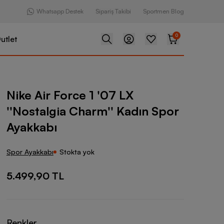
Whatsapp Destek
Sipariş Takibi
Sportmen Blog
0
utlet
e 1 '07 LX ''Nostalgia Charm'' Kadın Spor Ayakkabı
Nike Air Force 1 '07 LX
''Nostalgia Charm'' Kadın Spor
Ayakkabı
Spor Ayakkabı
Stokta yok
5.499,90 TL
Renkler