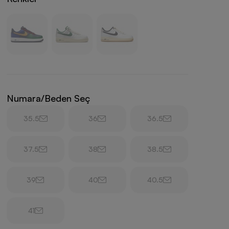
Numara/Beden Seç
35.5
36
36.5
37.5
38
38.5
39
40
40.5
41