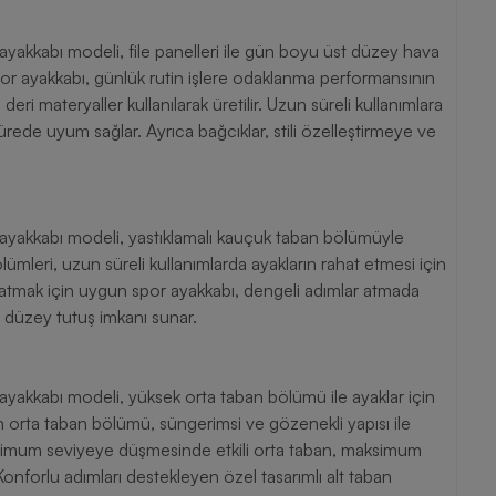
 ayakkabı modeli, file panelleri ile gün boyu üst düzey hava
 spor ayakkabı, günlük rutin işlere odaklanma performansının
deri materyaller kullanılarak üretilir. Uzun süreli kullanımlara
rede uyum sağlar. Ayrıca bağcıklar, stili özelleştirmeye ve
r ayakkabı modeli, yastıklamalı kauçuk taban bölümüyle
lümleri, uzun süreli kullanımlarda ayakların rahat etmesi için
ratmak için uygun spor ayakkabı, dengeli adımlar atmada
t düzey tutuş imkanı sunar.
 ayakkabı modeli, yüksek orta taban bölümü ile ayaklar için
n orta taban bölümü, süngerimsi ve gözenekli yapısı ile
minimum seviyeye düşmesinde etkili orta taban, maksimum
 Konforlu adımları destekleyen özel tasarımlı alt taban