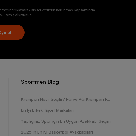
ğmesine tıklayarak kişisel verilerin korunması kapsamında
ul etmiş olursunuz.
üye ol
Sportmen Blog
Krampon Nasıl Seçilir? FG ve AG Krampon Farkları Nelerdir?
En İyi Erkek Tişört Markaları
Yaptığınız Spor için En Uygun Ayakkabı Seçimi
2025’in En İyi Basketbol Ayakkabıları