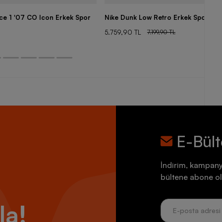
rce 1 '07 CO Icon Erkek Spor
Nike Dunk Low Retro Erkek Spor Aya
5.759,90 TL
7.199,90 TL
E-Bül
İndirim, kampany
bültene abone ol
la!