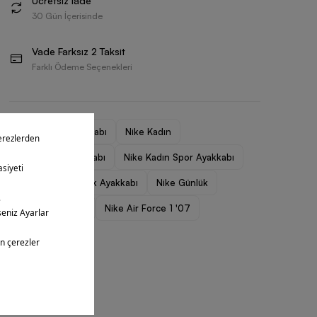
Ücretsiz İade
30 Gün İçerisinde
Vade Farksız 2 Taksit
Farklı Ödeme Seçenekleri
Kadın Spor Ayakkabı
Nike Kadın
Nike Kadın Ayakkabı
Nike Kadın Spor Ayakkabı
Nike Kadın Günlük Ayakkabı
Nike Günlük
Nike Air Force 1
Nike Air Force 1 '07
Nike Outlet