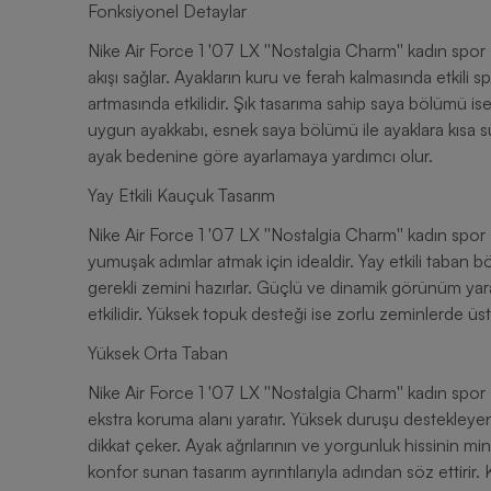
Fonksiyonel Detaylar
Nike Air Force 1 '07 LX ''Nostalgia Charm'' kadın spor
akışı sağlar. Ayakların kuru ve ferah kalmasında etkili
artmasında etkilidir. Şık tasarıma sahip saya bölümü ise 
uygun ayakkabı, esnek saya bölümü ile ayaklara kısa sü
ayak bedenine göre ayarlamaya yardımcı olur.
Yay Etkili Kauçuk Tasarım
Nike Air Force 1 '07 LX ''Nostalgia Charm'' kadın spo
yumuşak adımlar atmak için idealdir. Yay etkili taban bö
gerekli zemini hazırlar. Güçlü ve dinamik görünüm ya
etkilidir. Yüksek topuk desteği ise zorlu zeminlerde üs
Yüksek Orta Taban
Nike Air Force 1 '07 LX ''Nostalgia Charm'' kadın spor
ekstra koruma alanı yaratır. Yüksek duruşu destekleye
dikkat çeker. Ayak ağrılarının ve yorgunluk hissinin 
konfor sunan tasarım ayrıntılarıyla adından söz ettirir.