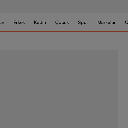
on
Erkek
Kadın
Çocuk
Spor
Markalar
O
Nike Air Forc