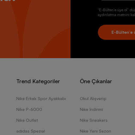
“E-Bülten’e üye ol” dü
aydınlatma metnini kab
E-Bülten’e 
Trend Kategoriler
Öne Çıkanlar
Nike Erkek Spor Ayakkabı
Okul Alışverişi
Nike P-6000
Nike İndirimi
Nike Outlet
Nike Sneakers
adidas Spezial
Nike Yeni Sezon