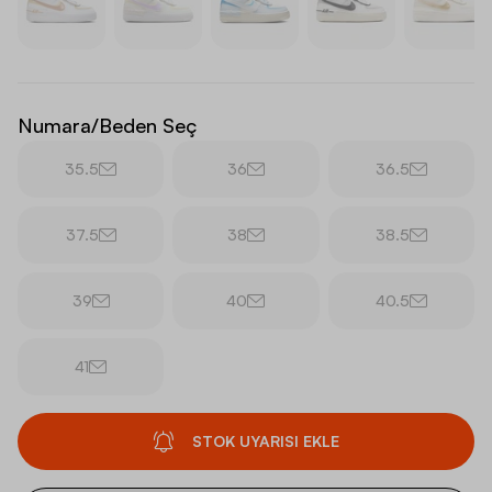
Numara/Beden Seç
35.5
36
36.5
37.5
38
38.5
39
40
40.5
41
STOK UYARISI EKLE