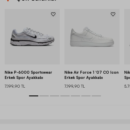
Nike P-6000 Sportswear
Nike Air Force 1 '07 CO Icon
Ni
Erkek Spor Ayakkabı
Erkek Spor Ayakkabı
Sp
7.199,90 TL
7.199,90 TL
5.