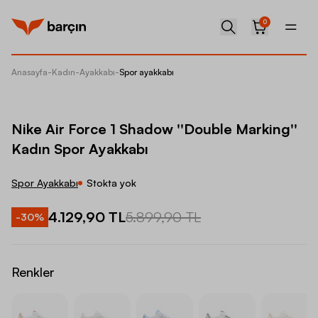
0
Anasayfa
-
Kadın
-
Ayakkabı
-
Spor ayakkabı
Nike Ai
Nike Air Force 1 Shadow ''Double Marking''
Kadın Spor Ayakkabı
Spor Ayakkabı
Stokta yok
4.129,90 TL
5.899,90 TL
-
30
%
Renkler