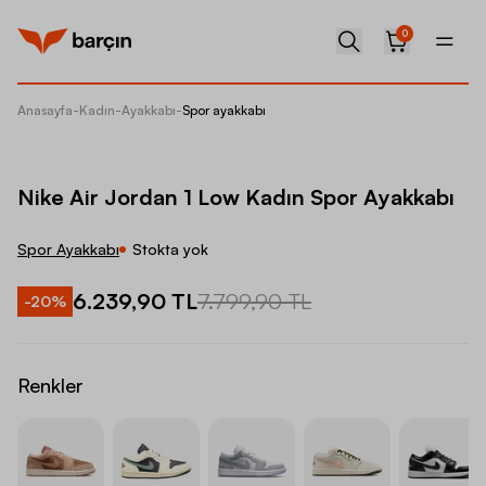
0
Anasayfa
-
Kadın
-
Ayakkabı
-
Spor ayakkabı
Nike Ai
Nike Air Jordan 1 Low Kadın Spor Ayakkabı
Spor Ayakkabı
Stokta yok
6.239,90 TL
7.799,90 TL
-
20
%
Renkler