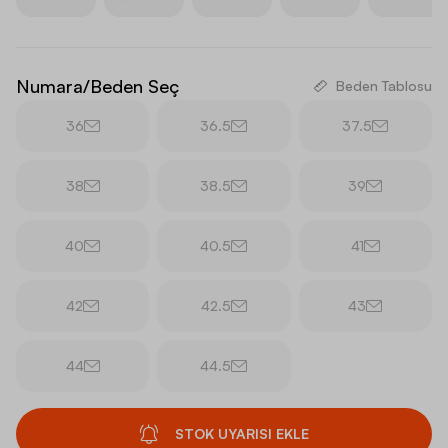
Numara/Beden Seç
Beden Tablosu
36
36.5
37.5
38
38.5
39
40
40.5
41
42
42.5
43
44
44.5
STOK UYARISI EKLE