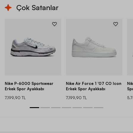
Çok Satanlar
Nike P-6000 Sportswear
Nike Air Force 1 '07 CO Icon
Ni
Erkek Spor Ayakkabı
Erkek Spor Ayakkabı
Sp
7.199,90 TL
7.199,90 TL
5.