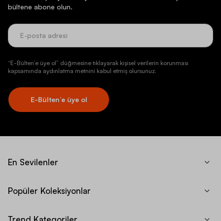
bültene abone olun.
“E-Bülten’e üye ol” düğmesine tıklayarak kişisel verilerin korunması
kapsamında aydınlatma metnini kabul etmiş olursunuz.
E-Bülten’e üye ol
En Sevilenler
Popüler Koleksiyonlar
Trend Kategoriler