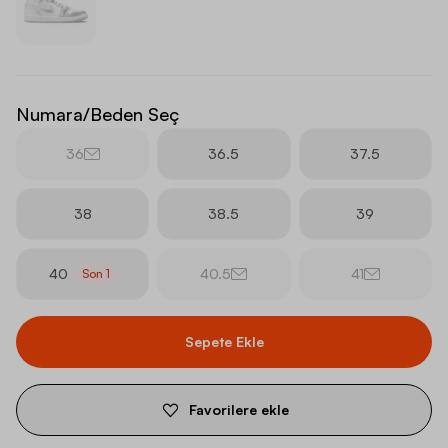
Numara/Beden Seç
36
36.5
37.5
38
38.5
39
40
40.5
41
Son
1
Sepete Ekle
Favorilere ekle