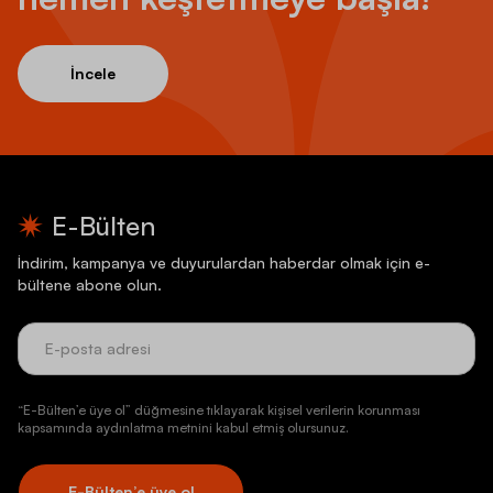
İncele
E-Bülten
İndirim, kampanya ve duyurulardan haberdar olmak için e-
bültene abone olun.
“E-Bülten’e üye ol” düğmesine tıklayarak kişisel verilerin korunması
kapsamında aydınlatma metnini kabul etmiş olursunuz.
E-Bülten’e üye ol