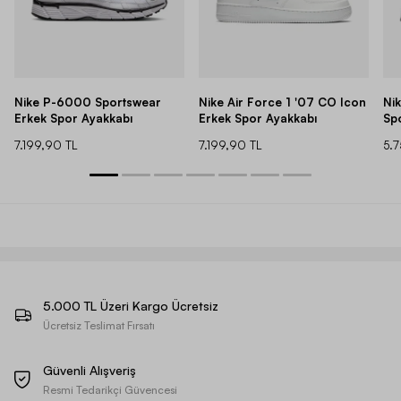
Nike P-6000 Sportswear
Nike Air Force 1 '07 CO Icon
Ni
Erkek Spor Ayakkabı
Erkek Spor Ayakkabı
Sp
7.199,90 TL
7.199,90 TL
5.
5.000 TL Üzeri Kargo Ücretsiz
Ücretsiz Teslimat Fırsatı
Güvenli Alışveriş
Resmi Tedarikçi Güvencesi