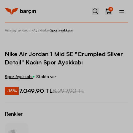
0
Anasayfa
-
Kadın
-
Ayakkabı
-
Spor ayakkabı
Nike Ai
Nike Air Jordan 1 Mid SE "Crumpled Silver
Detail" Kadın Spor Ayakkabı
Spor Ayakkabı
Stokta var
7.049,90 TL
8.299,90 TL
-
15
%
Renkler