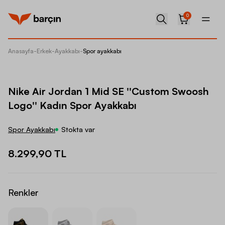
0
Anasayfa
-
Erkek
-
Ayakkabı
-
Spor ayakkabı
Nike Ai
Nike Air Jordan 1 Mid SE ''Custom Swoosh
Logo'' Kadın Spor Ayakkabı
Spor Ayakkabı
Stokta var
8.299,90 TL
Renkler