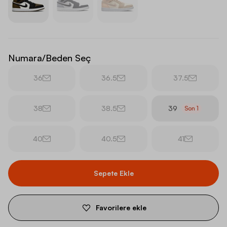
Numara/Beden Seç
36
36.5
37.5
38
38.5
39
Son
1
40
40.5
41
Sepete Ekle
Favorilere ekle