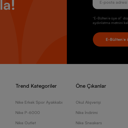
la!
“E-Bülten’e üye ol” dü
aydınlatma metnini kab
E-Bülten’e 
Trend Kategoriler
Öne Çıkanlar
Nike Erkek Spor Ayakkabı
Okul Alışverişi
Nike P-6000
Nike İndirimi
Nike Outlet
Nike Sneakers