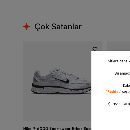
Çok Satanlar
Nike P-6000 Sportswear Erkek Spor
Nike Air Fo