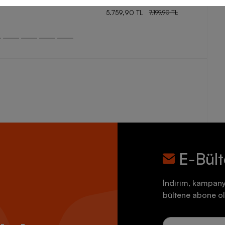
5.759,90 TL
7.199,90 TL
E-Bül
İndirim, kampany
bültene abone ol