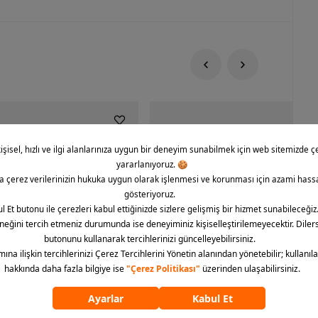
rce 1 '07 CO Icon Erkek Spor
Nike Dunk Low Retro Erkek Spor Aya