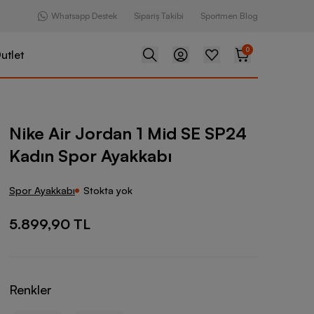
Whatsapp Destek
Sipariş Takibi
Sportmen Blog
0
utlet
dan 1 Mid SE SP24 Kadın Spor Ayakkabı
Nike Air Jordan 1 Mid SE SP24
Kadın Spor Ayakkabı
Spor Ayakkabı
Stokta yok
5.899,90 TL
Renkler