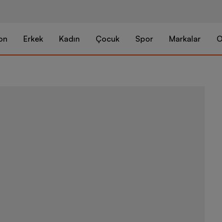
on
Erkek
Kadın
Çocuk
Spor
Markalar
O
Nike Air Jor