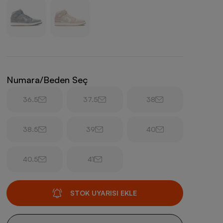
Numara/Beden Seç
36.5
37.5
38
38.5
39
40
40.5
41
STOK UYARISI EKLE