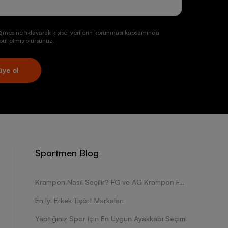
ğmesine tıklayarak kişisel verilerin korunması kapsamında
ul etmiş olursunuz.
üye ol
Sportmen Blog
Krampon Nasıl Seçilir? FG ve AG Krampon Farkları Nelerdir?
En İyi Erkek Tişört Markaları
Yaptığınız Spor için En Uygun Ayakkabı Seçimi