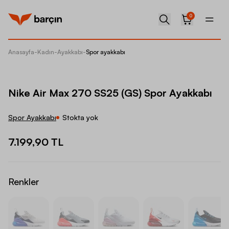
0
Anasayfa
-
Kadın
-
Ayakkabı
-
Spor ayakkabı
Nike Ai
Nike Air Max 270 SS25 (GS) Spor Ayakkabı
Spor Ayakkabı
Stokta yok
7.199,90 TL
Renkler