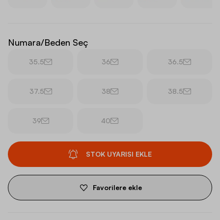
Numara/Beden Seç
35.5
36
36.5
37.5
38
38.5
39
40
STOK UYARISI EKLE
Favorilere ekle