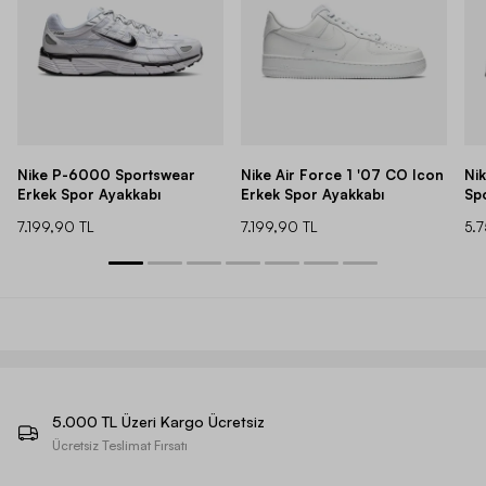
Nike P-6000 Sportswear
Nike Air Force 1 '07 CO Icon
Ni
Erkek Spor Ayakkabı
Erkek Spor Ayakkabı
Sp
7.199,90 TL
7.199,90 TL
5.
5.000 TL Üzeri Kargo Ücretsiz
Ücretsiz Teslimat Fırsatı