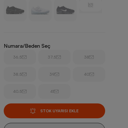
Numara/Beden Seç
36.5
37.5
38
38.5
39
40
40.5
41
STOK UYARISI EKLE