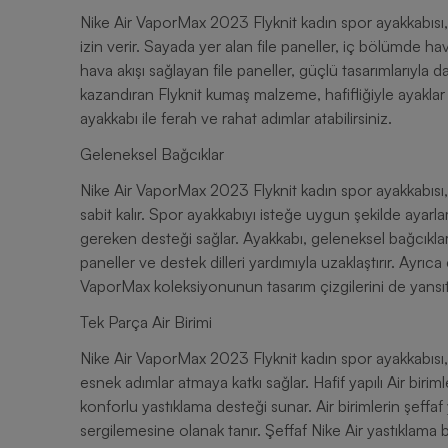
Nike Air VaporMax 2023 Flyknit kadın spor ayakkabısı, 
izin verir. Sayada yer alan file paneller, iç bölümde ha
hava akışı sağlayan file paneller, güçlü tasarımlarıyla d
kazandıran Flyknit kumaş malzeme, hafifliğiyle ayaklar 
ayakkabı ile ferah ve rahat adımlar atabilirsiniz.
Geleneksel Bağcıklar
Nike Air VaporMax 2023 Flyknit kadın spor ayakkabısı, 
sabit kalır. Spor ayakkabıyı isteğe uygun şekilde ayar
gereken desteği sağlar. Ayakkabı, geleneksel bağcıklar
paneller ve destek dilleri yardımıyla uzaklaştırır. Ayrıca
VaporMax koleksiyonunun tasarım çizgilerini de yansıtı
Tek Parça Air Birimi
Nike Air VaporMax 2023 Flyknit kadın spor ayakkabısı, 
esnek adımlar atmaya katkı sağlar. Hafif yapılı Air biri
konforlu yastıklama desteği sunar. Air birimlerin şeffaf 
sergilemesine olanak tanır. Şeffaf Nike Air yastıklama bi