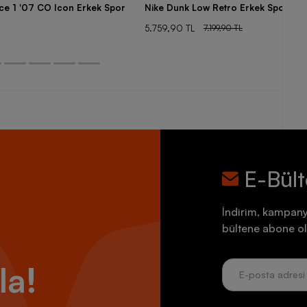
rce 1 '07 CO Icon Erkek Spor
Nike Dunk Low Retro Erkek Spor Aya
5.759,90 TL
7.199,90 TL
E-Bül
İndirim, kampany
bültene abone ol
la!