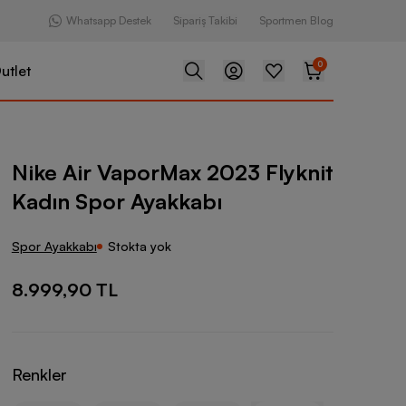
Whatsapp Destek
Sipariş Takibi
Sportmen Blog
0
utlet
orMax 2023 Flyknit Kadın Spor Ayakkabı
Nike Air VaporMax 2023 Flyknit
Kadın Spor Ayakkabı
Spor Ayakkabı
Stokta yok
8.999,90 TL
Renkler