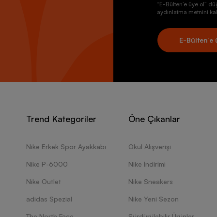
“E-Bülten’e üye ol” dü
aydınlatma metnini kab
E-Bülten’e 
Trend Kategoriler
Öne Çıkanlar
Nike Erkek Spor Ayakkabı
Okul Alışverişi
Nike P-6000
Nike İndirimi
Nike Outlet
Nike Sneakers
adidas Spezial
Nike Yeni Sezon
The North Face
Sürdürülebilir Ürünler