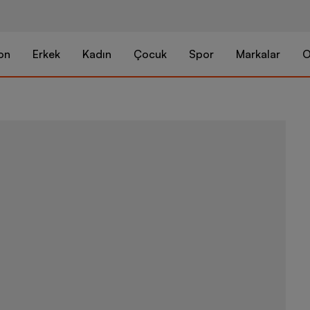
on
Erkek
Kadın
Çocuk
Spor
Markalar
O
Nike Air Vap