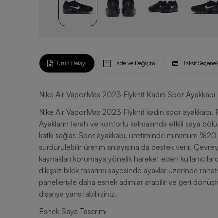
Ürün Detayı
İade ve Değişim
Taksit Seçenek
Nike Air VaporMax 2023 Flyknit Kadın Spor Ayakkabı
Nike Air VaporMax 2023 Flyknit kadın spor ayakkabı, Fl
Ayakların ferah ve konforlu kalmasında etkili saya böl
katkı sağlar. Spor ayakkabı, üretiminde minimum %20
sürdürülebilir üretim anlayışına da destek verir. Çevre
kaynakları korumaya yönelik hareket eden kullanıcılard
dikişsiz bilek tasarımı sayesinde ayaklar üzerinde rahat
panelleriyle daha esnek adımlar atabilir ve geri dön
dışarıya yansıtabilirsiniz.
Esnek Saya Tasarımı