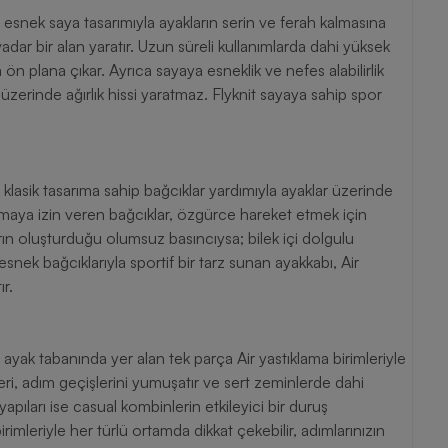
esnek saya tasarımıyla ayakların serin ve ferah kalmasına
vadar bir alan yaratır. Uzun süreli kullanımlarda dahi yüksek
a ön plana çıkar. Ayrıca sayaya esneklik ve nefes alabilirlik
üzerinde ağırlık hissi yaratmaz. Flyknit sayaya sahip spor
klasik tasarıma sahip bağcıklar yardımıyla ayaklar üzerinde
lamaya izin veren bağcıklar, özgürce hareket etmek için
ın oluşturduğu olumsuz basıncıysa; bilek içi dolgulu
 esnek bağcıklarıyla sportif bir tarz sunan ayakkabı, Air
r.
ayak tabanında yer alan tek parça Air yastıklama birimleriyle
mleri, adım geçişlerini yumuşatır ve sert zeminlerde dahi
yapıları ise casual kombinlerin etkileyici bir duruş
rimleriyle her türlü ortamda dikkat çekebilir, adımlarınızın