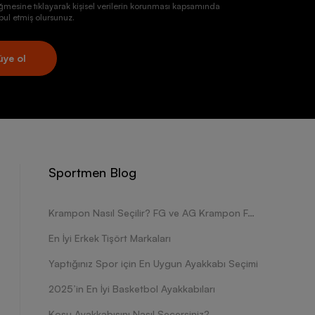
ğmesine tıklayarak kişisel verilerin korunması kapsamında
ul etmiş olursunuz.
üye ol
Sportmen Blog
Krampon Nasıl Seçilir? FG ve AG Krampon Farkları Nelerdir?
En İyi Erkek Tişört Markaları
Yaptığınız Spor için En Uygun Ayakkabı Seçimi
2025’in En İyi Basketbol Ayakkabıları
Koşu Ayakkabısını Nasıl Seçersiniz?